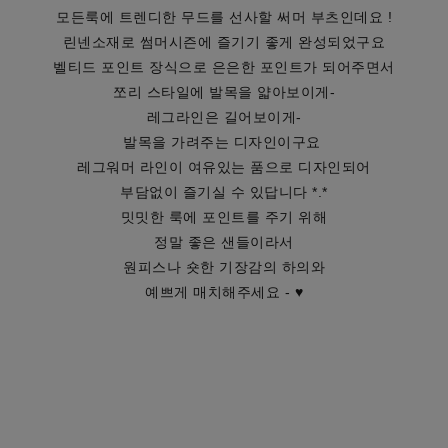
모든룩에 트렌디한 무드를 선사할 써머 부츠인데요 !
린넨소재로 썸머시즌에 즐기기 좋게 완성되었구요
벨티드 포인트 장식으로 은은한 포인트가 되어주면서
쪼리 스타일에 발목을 얇아보이게-
레그라인은 길어보이게-
발목을 가려주는 디자인이구요
레그워머 라인이 여유있는 품으로 디자인되어
부담없이 즐기실 수 있답니다 *.*
밋밋한 룩에 포인트를 주기 위해
정말 좋은 샌들이라서
원피스나 숏한 기장감의 하의와
예쁘게 매치해주세요 - ♥