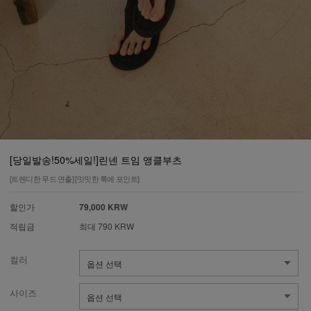
[당일발송!50%세일!]린넨 트임 앵클부츠
[트렌디한 무드 연출] [밋밋한 룩에 포인트]
할인가
79,000 KRW
적립금
최대 790 KRW
컬러
사이즈