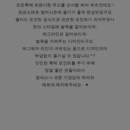
모든룩에 트렌디한 무드를 선사할 써머 부츠인데요 !
린넨소재로 썸머시즌에 즐기기 좋게 완성되었구요
벨티드 포인트 장식으로 은은한 포인트가 되어주면서
쪼리 스타일에 발목을 얇아보이게-
레그라인은 길어보이게-
발목을 가려주는 디자인이구요
레그워머 라인이 여유있는 품으로 디자인되어
부담없이 즐기실 수 있답니다 *.*
밋밋한 룩에 포인트를 주기 위해
정말 좋은 샌들이라서
원피스나 숏한 기장감의 하의와
예쁘게 매치해주세요 - ♥