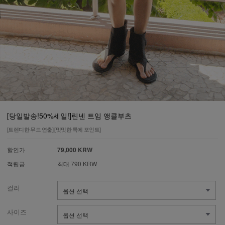
[당일발송!50%세일!]린넨 트임 앵클부츠
[트렌디한 무드 연출] [밋밋한 룩에 포인트]
할인가
79,000 KRW
적립금
최대 790 KRW
컬러
사이즈