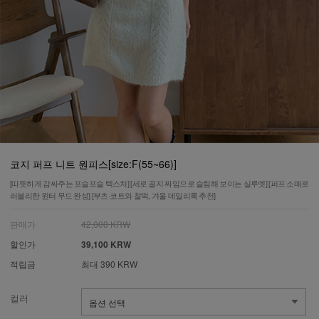
코지 퍼프 니트 원피스[size:F(55~66)]
[따뜻하게 감싸주는 포슬포슬 텍스처] [세로 골지 짜임으로 슬림해 보이는 실루엣] [퍼프 소매로
러블리한 윈터 무드 완성] [부츠·코트와 찰떡, 겨울 데일리룩 추천]
판매가
42,000 KRW
할인가
39,100 KRW
적립금
최대 390 KRW
컬러