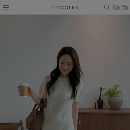
검색
관심
0
0