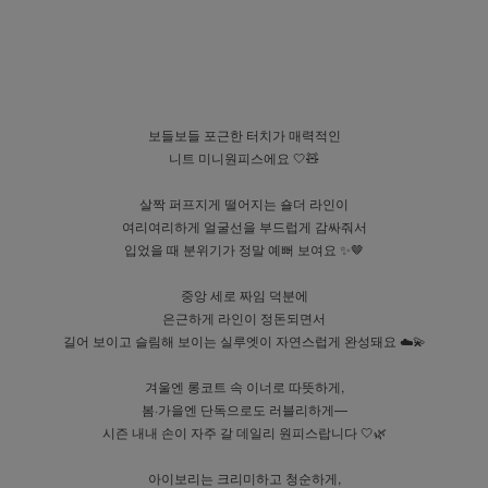
보들보들 포근한 터치가 매력적인
니트 미니원피스에요 🤍🧸
살짝 퍼프지게 떨어지는 숄더 라인이
여리여리하게 얼굴선을 부드럽게 감싸줘서
입었을 때 분위기가 정말 예뻐 보여요 ✨🤎
중앙 세로 짜임 덕분에
은근하게 라인이 정돈되면서
길어 보이고 슬림해 보이는 실루엣이 자연스럽게 완성돼요 ☁️💫
겨울엔 롱코트 속 이너로 따뜻하게,
봄·가을엔 단독으로도 러블리하게—
시즌 내내 손이 자주 갈 데일리 원피스랍니다 🤍🌿
아이보리는 크리미하고 청순하게,