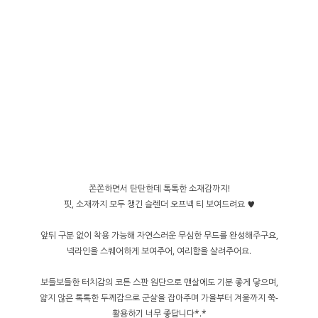
쫀쫀하면서 탄탄한데 톡톡한 소재감까지!
핏, 소재까지 모두 챙긴 슬렌더 오프넥 티 보여드려요 ♥
앞뒤 구분 없이 착용 가능해 자연스러운 무심한 무드를 완성해주구요,
넥라인을 스퀘어하게 보여주어, 여리함을 살려주어요.
보들보들한 터치감의 코튼 스판 원단으로 맨살에도 기분 좋게 닿으며,
얇지 않은 톡톡한 두께감으로 군살을 잡아주며 가을부터 겨울까지 쭉-
활용하기 너무 좋답니다*.*