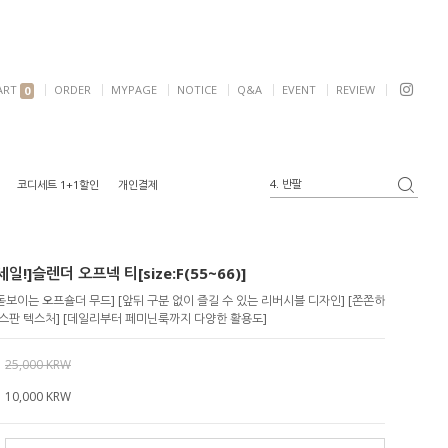
ART
ORDER
MYPAGE
NOTICE
Q&A
EVENT
REVIEW
0
4. 반팔
코디세트 1+1할인
개인결제
5. 여리핏
6. 자켓
1. 원피스
일!]슬렌더 오프넥 티[size:F(55~66)]
2. 가디건
3. 블라우스
보이는 오프숄더 무드] [앞뒤 구분 없이 즐길 수 있는 리버시블 디자인] [쫀쫀하
스판 텍스처] [데일리부터 페미닌룩까지 다양한 활용도]
25,000 KRW
10,000
KRW