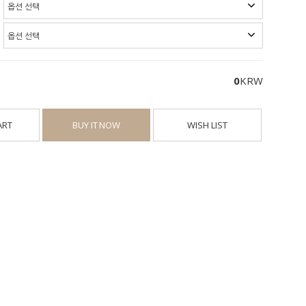
0
KRW
ART
BUY IT NOW
WISH LIST