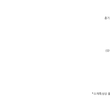
총기장
(상
*소재특성상 올