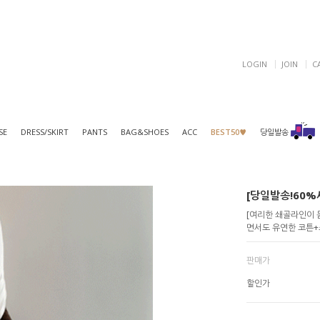
LOGIN
JOIN
C
SE
DRESS/SKIRT
PANTS
BAG&SHOES
ACC
BEST50♥
당일발송
[당일발송!60%세
[여리한 쇄골라인이 돋
면서도 유연한 코튼+
판매가
할인가