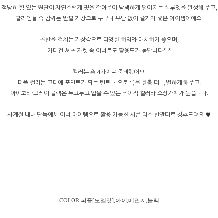
적당히 힘 있는 원단이 자연스럽게 핏을 잡아주어 담백하게 떨어지는 실루엣을 완성해 주고,
팔라인을 슥 감싸는 반팔 기장으로 누구나 부담 없이 즐기기 좋은 아이템이에요.
골반을 걸치는 기장감으로 다양한 하의와 매치하기 좋으며,
가디건·셔츠·자켓 속 이너로도 활용도가 높답니다*.*
컬러는 총 4가지로 준비했어요.
퍼플 컬러는 코디에 포인트가 되는 틴트 톤으로 룩을 한층 더 특별하게 해주고,
아이보리·그레이·블랙은 두고두고 입을 수 있는 베이직 컬러라 소장가치가 높습니다.
사계절 내내 단독에서 이너 아이템으로 활용 가능한 시즌 리스 반팔티로 강추드려요 ♥
COLOR
퍼플[모델컷],아이,메란지,블랙