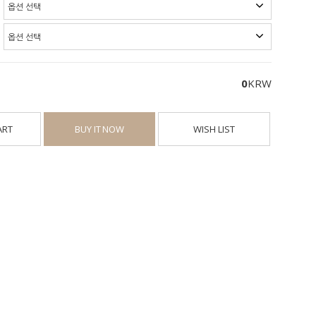
0
KRW
ART
BUY IT NOW
WISH LIST