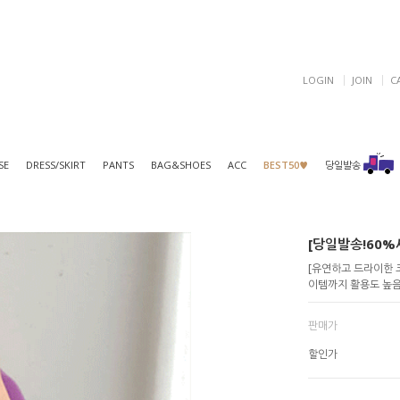
LOGIN
JOIN
C
SE
DRESS/SKIRT
PANTS
BAG&SHOES
ACC
BEST50♥
당일발송
[당일발송!60%세
[유연하고 드라이한 
이템까지 활용도 높음]
판매가
할인가