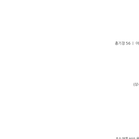
총기장 56 ㅣ 어
(상
*소재특성상 올