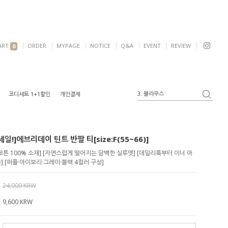
ART
ORDER
MYPAGE
NOTICE
Q&A
EVENT
REVIEW
0
3. 블라우스
코디세트 1+1할인
개인결제
4. 반팔
5. 여리핏
6. 자켓
일!]에브리데이 틴트 반팔 티[size:F(55~66)]
1. 원피스
2. 가디건
코튼 100% 소재] [자연스럽게 떨어지는 담백한 실루엣] [데일리룩부터 이너 아
 [퍼플·아이보리·그레이·블랙 4컬러 구성]
24,000 KRW
9,600
KRW