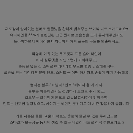
채도감이 살아있는 컬러로 얼굴빛을 환하게 밝혀주는 브이넥 니트 소개드려요♥
슈퍼파인울 55%가 블렌딩된 고급 원사로 보온성을 오래 유지해주면서도
드라이하면서 헤어리한 터치감이 더해져 포근한 무드를 연출해줘요.
적당히 여유 있는 루즈핏과 드롭 숄더 라인이
바디 실루엣을 자연스럽게 커버해주고,
손등을 덮는 긴 소매로 여리여리한 무드를 한층 강조해줍니다.
골반을 덮는 기장감 덕분에 팬츠, 스커트 등 어떤 하의와도 손쉽게 매치 가능해요.
컬러는 블루 / 바닐라 / 민트 / 베이지 총 네 가지.
블루는 차분하면서도 선명하게 포인트 주기 좋고,
옐로우는 크리미한 톤으로 얼굴을 화사하게 밝혀주며,
민트는 산뜻한 청량감으로, 베이지는 세련된 분위기로 매 시즌 활용하기 좋답니다.
가을 시즌은 물론, 겨울 이너로도 충분히 즐길 수 있는 두께감으로
스타일과 보온성을 동시에 챙길 수 있는 데일리 니트로 적극 추천드려요 :)