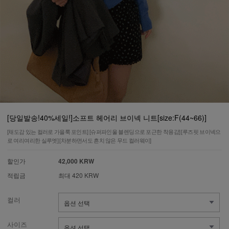
[당일발송!40%세일!]소프트 헤어리 브이넥 니트[size:F(44~66)]
[채도감 있는 컬러로 가을룩 포인트] [슈퍼파인울 블렌딩으로 포근한 착용감] [루즈핏 브이넥으
로 여리여리한 실루엣] [차분하면서도 흔치 않은 무드 컬러웨이]
할인가
42,000 KRW
적립금
최대 420 KRW
컬러
사이즈