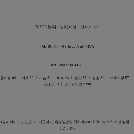
COLOR
블루[모델컷],바닐라,민트,베이지
FABRIC 슈퍼파인울55% 폴리45%
SIZE One Size 44~66
총기장 60 ㅣ 어깨 52 ㅣ 가슴 54 ㅣ 허리 43 ㅣ 밑단 37 ㅣ 암홀 21 ㅣ 소매기장 57 ㅣ
팔단면 18 ㅣ 소매끝단면 9 cm
(상세사이즈는 단면 cm 기준이며
, 측정방법및 위치에따라 1~3cm의 오차가 발생할수
있습니다)