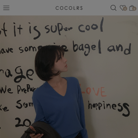
검색
관심
0
0