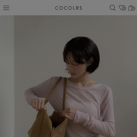
검색
관심
0
0