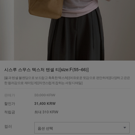
시스루 스무스 텍스처 텐셀 티[size:F(55~66)]
[울과 텐셀 블렌딩으로 보드랍고 촉촉한 텍스쳐] [여유로운 핏감으로 편안하게] [다양하고 은은
한 컬러감으로 재미있게] [자연스럽게 잡히는 셔링 디테일]
판매가
33,000 KRW
할인가
31,400 KRW
적립금
최대 310 KRW
컬러