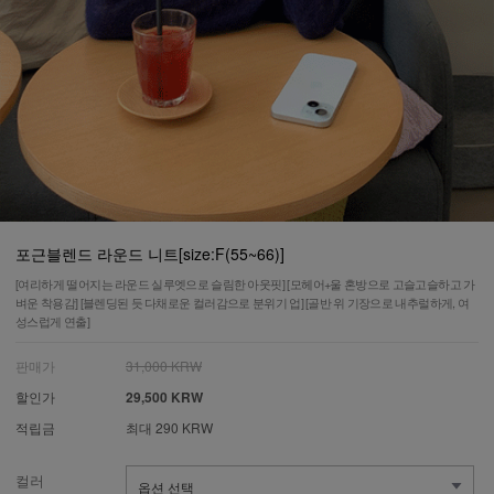
포근블렌드 라운드 니트[size:F(55~66)]
[여리하게 떨어지는 라운드 실루엣으로 슬림한 아웃핏] [모헤어+울 혼방으로 고슬고슬하고 가
벼운 착용감] [블렌딩된 듯 다채로운 컬러감으로 분위기 업] [골반 위 기장으로 내추럴하게, 여
성스럽게 연출]
판매가
31,000 KRW
할인가
29,500 KRW
적립금
최대 290 KRW
컬러