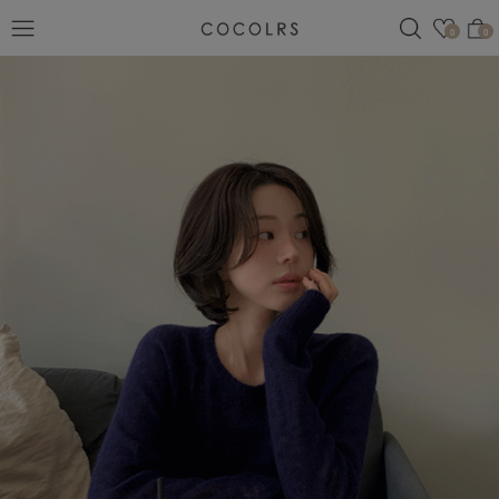
검색
관심
0
0