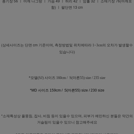
총기장 56 ㅣ 어깨 나그랑 ㅣ 가슴 49 ㅣ 허리 42 ㅣ 암홀 32 ㅣ 소매기장 76(어깨포
함) ㅣ 팔단면 13 cm
(상세사이즈는 단면 cm 기준이며
, 측정방법및 위치에따라 1~3cm의 오차가 발생할수
있습니다)
*모델(SJ) 사이즈 160cm / S(마른55) size / 235 size
*MD 사이즈 159cm / S(마른55) size / 230 size
*소재특성상 올뭉침, 잡사, 비침 등이 있을수 있으며, 피부가 예민하신 분들은 약간의
거슬림이 있을수 있으니 참고해주세요