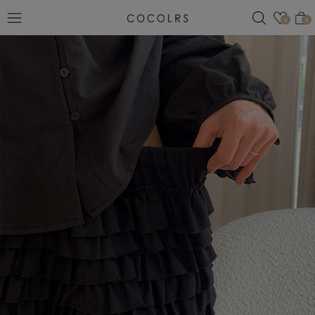
검색
관심
0
0