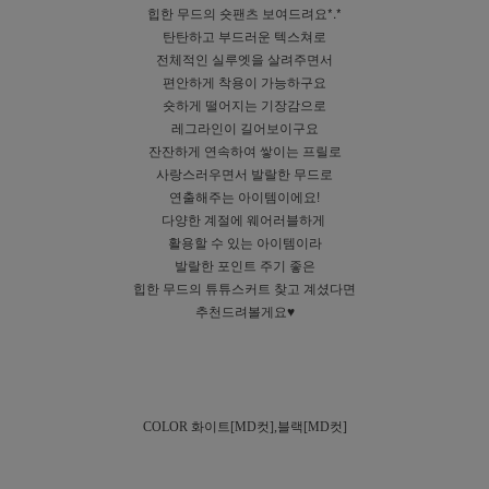
힙한 무드의 숏팬츠 보여드려요*.*
탄탄하고 부드러운 텍스쳐로
전체적인 실루엣을 살려주면서
편안하게 착용이 가능하구요
숏하게 떨어지는 기장감으로
레그라인이 길어보이구요
잔잔하게 연속하여 쌓이는 프릴로
사랑스러우면서 발랄한 무드로
연출해주는 아이템이에요!
다양한 계절에 웨어러블하게
활용할 수 있는 아이템이라
발랄한 포인트 주기 좋은
힙한 무드의 튜튜스커트 찾고 계셨다면
추천드려볼게요♥
COLOR 화이트[MD컷],블랙[MD컷]