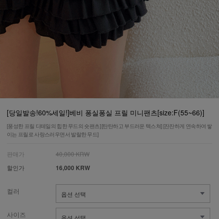
[당일발송!60%세일!]베비 퐁실퐁실 프릴 미니팬츠[size:F(55~66)]
[풍성한 프릴 디테일의 힙한 무드의 숏팬츠] [탄탄하고 부드러운 텍스쳐] [잔잔하게 연속하여 쌓
이는 프릴로 사랑스러우면서 발랄한 무드]
판매가
40,000 KRW
할인가
16,000 KRW
컬러
사이즈