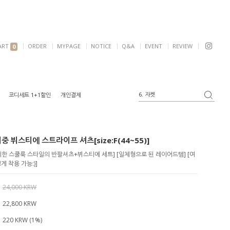
ART
ORDER
MYPAGE
NOTICE
Q&A
EVENT
REVIEW
0
6. 자켓
코디세트 1+1할인
개인결제
1. 원피스
2. 가디건
3. 블라우스
 뷔스티에 스트라이프 셔츠[size:F(44~55)]
4. 반팔
5. 여리핏
한 스쿨룩 스타일의 반팔셔츠+뷔스티에 세트] [일체형으로 된 레이어드템] [여
 착용 가능:)]
24,000 KRW
22,800
KRW
220 KRW (1%)