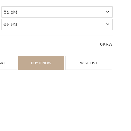
0
KRW
ART
BUY IT NOW
WISH LIST