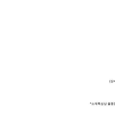
(상
*소재특성상 올뭉침