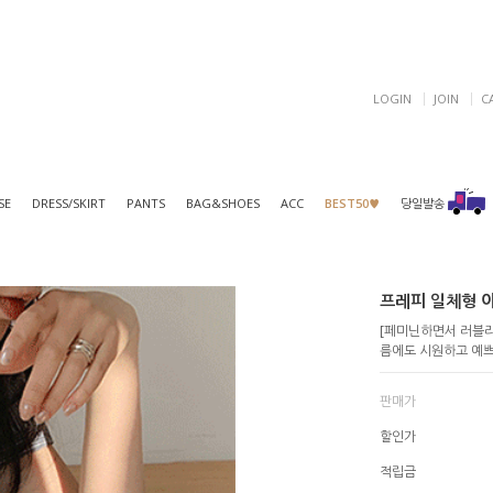
LOGIN
JOIN
C
SE
DRESS/SKIRT
PANTS
BAG&SHOES
ACC
BEST50♥
당일발송
프레피 일체형 이중
[페미닌하면서 러블리
름에도 시원하고 예쁘게
판매가
할인가
적립금