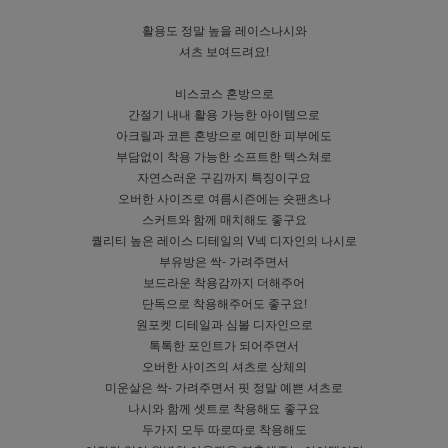
활용도 정말 높을 레이스나시와
셔츠 보여드려요!
비스코스 혼방으로
간절기 내내 활용 가능한 아이템으로
아크릴과 코튼 혼방으로 예민한 피부에도
부담없이 착용 가능한 소프트한 텍스쳐로
자연스러운 구김까지 특징이구요
오버한 사이즈로 여름시즌에는 숏팬츠나
스커트와 함께 매치해도 좋구요
퀄리티 높은 레이스 디테일의 V넥 디자인의 나시로
부유방은 싹- 가려주면서
보드라운 착용감까지 더해주어
단독으로 착용해주어도 좋구요!
원포켓 디테일과 심볼 디자인으로
톡톡한 포인트가 되어주면서
오버한 사이즈의 셔츠로 상체의
미운살은 싹- 가려주면서 핏 정말 예쁜 셔츠로
나시와 함께 셋트로 착용해도 좋구요
두가지 모두 따로따로 착용해도