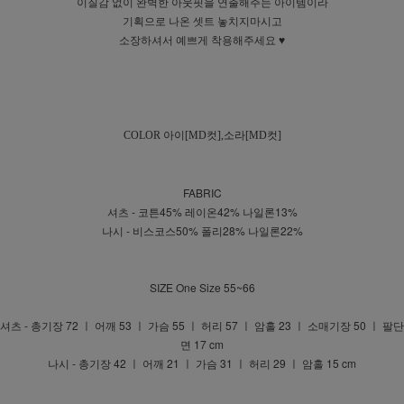
이질감 없이 완벽한 아웃핏을 연출해주는 아이템이라
기획으로 나온 셋트 놓치지마시고
소장하셔서 예쁘게 착용해주세요 ♥
COLOR
아이[MD컷],소라[MD컷]
FABRIC
셔츠 - 코튼45% 레이온42% 나일론13%
나시 - 비스코스50% 폴리28% 나일론22%
SIZE One Size 55~66
셔츠 - 총기장 72 ㅣ 어깨 53 ㅣ 가슴 55 ㅣ 허리 57 ㅣ 암홀 23 ㅣ 소매기장 50 ㅣ 팔단
면 17 cm
나시 - 총기장 42 ㅣ 어깨 21 ㅣ 가슴 31 ㅣ 허리 29 ㅣ 암홀 15 cm