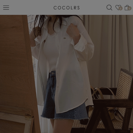
검색
관심
0
0