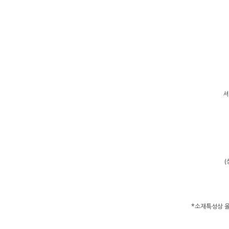
셔
(
*소재특성상 올