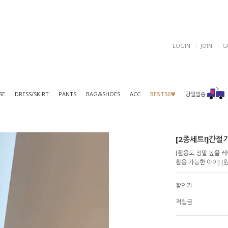
LOGIN
JOIN
C
SE
DRESS/SKIRT
PANTS
BAG&SHOES
ACC
BEST50♥
당일발송
[2종세트!]간절기
[활용도 정말 높을 
활용 가능한 아이] 
할인가
적립금