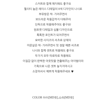
스커트와 함께 매치해도 좋구요
퀄리티 높은 레이스 디테일의 V넥 디자인의 나시로
부유방은 싹- 가려주면서
보드라운 착용감까지 더해주어
단독으로 착용해주어도 좋구요!
원포켓 디테일과 심볼 디자인으로
톡톡한 포인트가 되어주면서
오버한 사이즈의 셔츠로 상체의
미운살은 싹- 가려주면서 핏 정말 예쁜 셔츠로
나시와 함께 셋트로 착용해도 좋구요
두가지 모두 따로따로 착용해도
이질감 없이 완벽한 아웃핏을 연출해주는 아이템이라
기획으로 나온 셋트 놓치지마시고
소장하셔서 예쁘게 착용해주세요 ♥
COLOR
아이[MD컷],소라[MD컷]