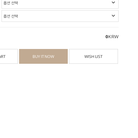
0
KRW
ART
BUY IT NOW
WISH LIST