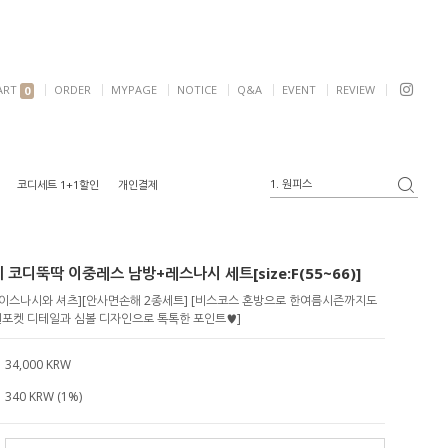
ART
ORDER
MYPAGE
NOTICE
Q&A
EVENT
REVIEW
0
1. 원피스
코디세트 1+1할인
개인결제
2. 가디건
3. 블라우스
4. 반팔
 코디뚝딱 이중레스 남방+레스나시 세트[size:F(55~66)]
5. 여리핏
6. 자켓
레이스나시와 셔츠][안사면손해 2종세트] [비스코스 혼방으로 한여름시즌까지도
[원포켓 디테일과 심볼 디자인으로 톡톡한 포인트♥]
34,000 KRW
340 KRW (1%)