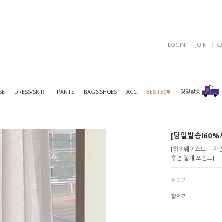
LOGIN
JOIN
C
SE
DRESS/SKIRT
PANTS
BAG&SHOES
ACC
BEST50♥
당일발송
[당일발송!60%세
[하이웨이스트 디자인
후면 절개 포인트]
판매가
할인가