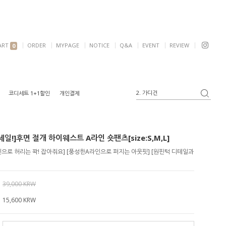
ART
ORDER
MYPAGE
NOTICE
Q&A
EVENT
REVIEW
0
3. 블라우스
코디세트 1+1할인
개인결제
4. 반팔
5. 여리핏
6. 자켓
일!]후면 절개 하이웨스트 A라인 숏팬츠[size:S,M,L]
1. 원피스
2. 가디건
으로 허리는 꽉! 잡아줘요] [풍성한A라인으로 퍼지는 아웃핏] [원핀턱 디테일과
39,000 KRW
15,600
KRW