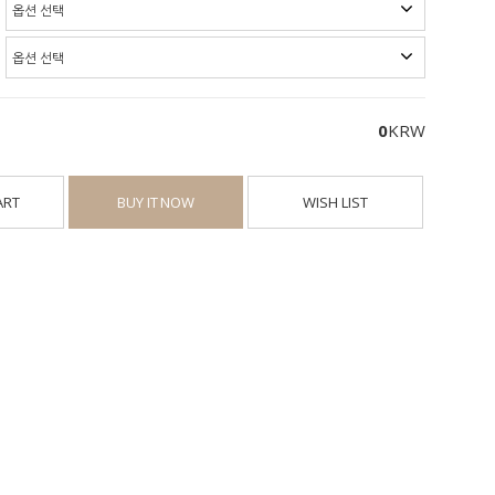
0
KRW
ART
BUY IT NOW
WISH LIST