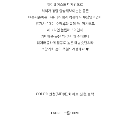
하이웨이스트 디자인으로
허리가 정말 얄쌍해보이는건 물론
여름시즌에는 크롭티와 함께 착용해도 부담없으면서
휴가시즌에는 수영복과 함께 쓱- 매치해도
레그라인 늘씬해보이면서
커버해줄 곳은 싹- 커버해주다보니
웨어러블하게 활용도 높은 데님숏팬츠라
소장가치 높아 추천드려볼게요 ♥
COLOR 연청[MD컷],화이트,진청,블랙
FABRIC 코튼100%