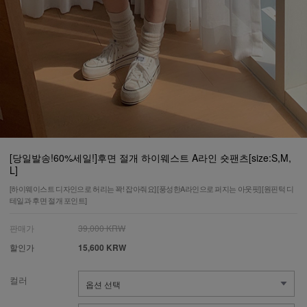
[당일발송!60%세일!]후면 절개 하이웨스트 A라인 숏팬츠[size:S,M,
L]
[하이웨이스트 디자인으로 허리는 꽉! 잡아줘요] [풍성한A라인으로 퍼지는 아웃핏] [원핀턱 디
테일과 후면 절개 포인트]
판매가
39,000 KRW
할인가
15,600 KRW
컬러