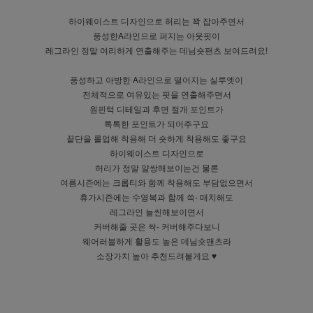
하이웨이스트 디자인으로 허리는 꽉 잡아주면서
풍성한A라인으로 퍼지는 아웃핏이
레그라인 정말 여리하게 연출해주는 데님숏팬츠 보여드려요!
풍성하고 아방한 A라인으로 떨어지는 실루엣이
전체적으로 여유있는 핏을 연출해주면서
원핀턱 디테일과 후면 절개 포인트가
톡톡한 포인트가 되어주구요
끝단을 롤업해 착용해 더 숏하게 착용해도 좋구요
하이웨이스트 디자인으로
허리가 정말 얄쌍해보이는건 물론
여름시즌에는 크롭티와 함께 착용해도 부담없으면서
휴가시즌에는 수영복과 함께 쓱- 매치해도
레그라인 늘씬해보이면서
커버해줄 곳은 싹- 커버해주다보니
웨어러블하게 활용도 높은 데님숏팬츠라
소장가치 높아 추천드려볼게요 ♥