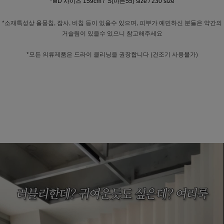
*MD 사이즈 159cm / S(마른55) size / 230 size
*소재특성상 올뭉침, 잡사, 비침 등이 있을수 있으며, 피부가 예민하신 분들은 약간의
거슬림이 있을수 있으니 참고해주세요
*모든 의류제품은 드라이 클리닝을 권장합니다 (건조기 사용불가)