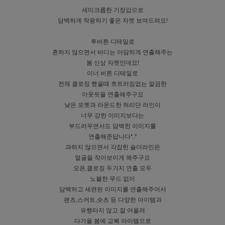
세미크롭한 기장감으로
담백하게 착용하기 좋은 자켓 보여드려요!
투버튼 디테일로
흔하지 않으면서 바디는 아담하게 연출해주는
봄 신상 자켓인데요!
이너 버튼 디테일로
전체 클로징 했을때 흐트러짐없는 깔끔한
아웃핏을 연출해주구요
낮은 포켓과 라운드한 허리단 라인이
너무 강한 이미지보다는
부드러우면서도 담백한 이미지를
연출해준답니다*.*
과하지 않으면서 각잡힌 숄더라인은
얼굴을 작아보이게 해주구요
오픈,클로징 두가지 연출 모두
노블한 무드 없이
담백하고 세련된 이미지를 연출해주어서
팬츠,스커트,숏츠 등 다양한 아이템과
유행타지 않고 잘 어울려
다가올 봄에 교복 아이템으로