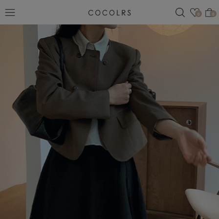
검색
관심
0
0