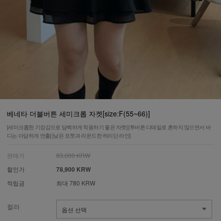
베네타 더블버튼 세미크롭 자켓[size:F(55~66)]
[세미크롭한 기장감으로 담백하게 착용하기 좋은 자켓] [투버튼 디테일로 흔하지 않으면서 바
디는 아담하게 연출] [낮은 포켓과 라운드한 허리단 라인]
판매가
83,000 KRW
할인가
78,900 KRW
적립금
최대 780 KRW
컬러