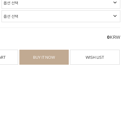
0
KRW
ART
BUY IT NOW
WISH LIST