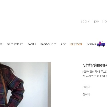
LOGIN
JOIN
C
SE
DRESS/SKIRT
PANTS
BAG&SHOES
ACC
BEST50♥
당일발송
[당일발송!80%세
[딥한 컬러감이 돋보
켓 디자인으로 힙이 
판매가
할인가