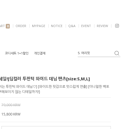
ART
ORDER
MYPAGE
NOTICE
Q&A
EVENT
REVIEW
0
5. 여리핏
코디세트 1+1할인
개인결제
6. 자켓
1. 원피스
2. 가디건
일!]딥컬러 투핀턱 와이드 데님 팬츠[size:S,M,L]
3. 블라우스
4. 반팔
이는 투핀턱 와이드 데님♡] [와이드한 핏감으로 멋스럽게 연출] [미니멀한 백포
부해보이지 않는 디테일까지!]
79,000 KRW
15,800
KRW