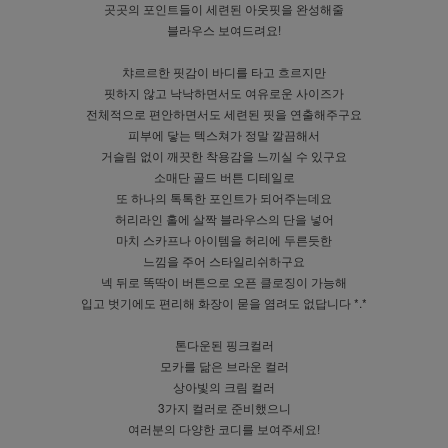
곳곳의 포인트들이 세련된 아웃핏을 완성해줄
블라우스 보여드려요!
챠르르한 핏감이 바디를 타고 흐르지만
핏하지 않고 낙낙하면서도 여유로운 사이즈가
전체적으로 편안하면서도 세련된 핏을 연출해주구요
피부에 닿는 텍스쳐가 정말 깔끔해서
거슬림 없이 깨끗한 착용감을 느끼실 수 있구요
소매단 골드 버튼 디테일로
또 하나의 톡톡한 포인트가 되어주는데요
허리라인 홀에 살짝 블라우스의 단을 넣어
마치 스카프나 아이템을 허리에 두른듯한
느낌을 주어 스타일리쉬하구요
넥 뒤로 똑딱이 버튼으로 오픈 클로징이 가능해
입고 벗기에도 편리해 화장이 묻을 염려도 없답니다 *.*
톤다운된 핑크컬러
모카를 닮은 브라운 컬러
상아빛의 크림 컬러
3가지 컬러로 준비했으니
여러분의 다양한 코디를 보여주세요!