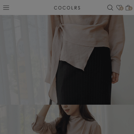
검색
관심
0
0