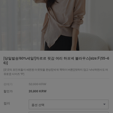
[당일발송!60%세일!]차르르 핏감 여리 하프넥 블라우스[size:F(55~6
6)]
[곳곳의 포인트들이 세련된 아웃핏을 완성!] [넥 뒤 똑딱이 버튼] [핏하지 않고 낙낙하면서도 여
유로운 사이즈 *0*]
판매가
52,000 KRW
할인가
20,800 KRW
컬러