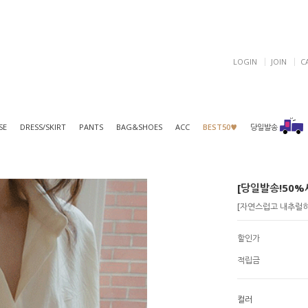
LOGIN
JOIN
C
SE
DRESS/SKIRT
PANTS
BAG&SHOES
ACC
BEST50♥
당일발송
[당일발송!50%세
[자연스럽고 내추럴하
할인가
적립금
컬러