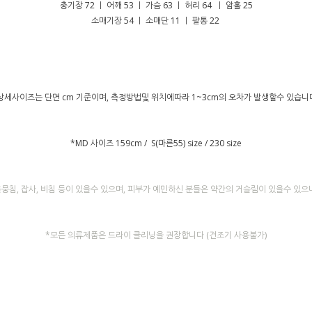
총기장 72 ㅣ 어깨 53 ㅣ 가슴 63 ㅣ 허리 64 ㅣ 암홀 25
소매기장 54 ㅣ 소매단 11 ㅣ 팔통 22
상세사이즈는 단면 cm 기준이며, 측정방법및 위치에따라 1~3cm의 오차가 발생할수 있습니
*MD 사이즈 159cm / S(마른55) size / 230 size
뭉침, 잡사, 비침 등이 있을수 있으며, 피부가 예민하신 분들은 약간의 거슬림이 있을수 있
*모든 의류제품은 드라이 클리닝을 권장합니다 (건조기 사용불가)