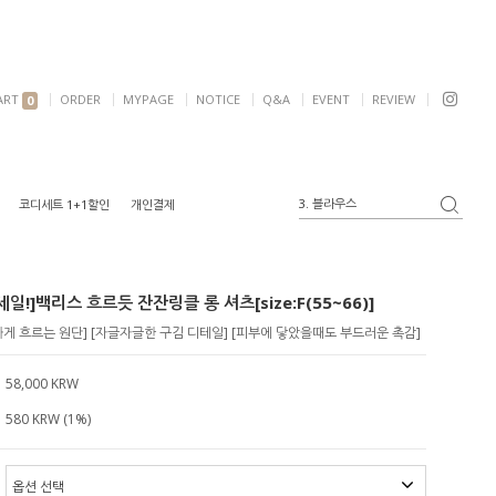
ART
ORDER
MYPAGE
NOTICE
Q&A
EVENT
REVIEW
0
4. 반팔
코디세트 1+1할인
개인결제
5. 여리핏
6. 자켓
1. 원피스
일!]백리스 흐르듯 잔잔링클 롱 셔츠[size:F(55~66)]
2. 가디건
3. 블라우스
게 흐르는 원단] [자글자글한 구김 디테일] [피부에 닿았을때도 부드러운 촉감]
58,000 KRW
580 KRW (1%)