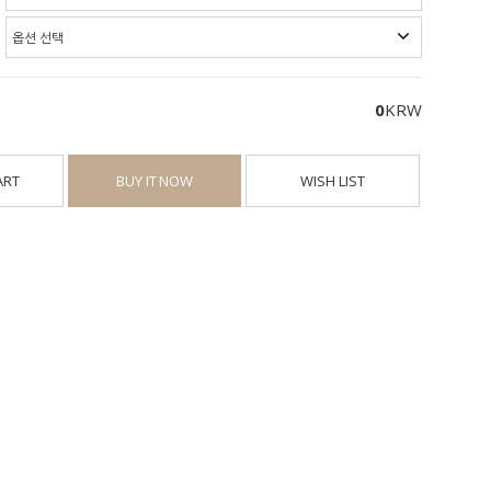
0
KRW
ART
BUY IT NOW
WISH LIST