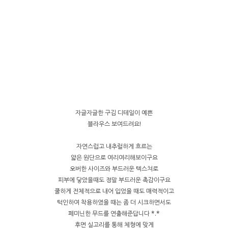
자글자글한 구김 디테일이 예쁜
블라우스 보여드려요!
자연스럽고 내추럴하게 흐르는
얇은 원단으로 여리여리해보이구요
오버한 사이즈와 부드러운 텍스쳐로
피부에 닿았을때도 정말 부드러운 촉감이구요
쿨하게 전체적으로 내어 입었을 때도 매력적이고
턱인하여 착용하였을 때는 좀 더 시크하면서도
페미닌한 무드를 연출해준답니다 *.*
후면 실고리를 통해 체형에 맞게