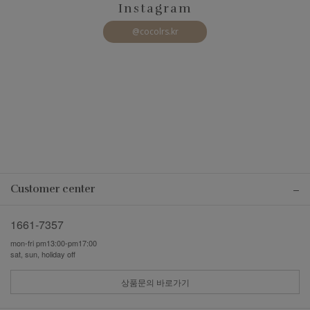
Instagram
@cocolrs.kr
Customer center
1661-7357
mon-fri pm13:00-pm17:00
sat, sun, holiday off
상품문의 바로가기