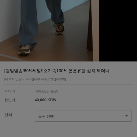
[당일발송!60%세일!]소가죽100% 은은유광 삼각 레더백
[패브릭 안감 마무리] [내부 지퍼포켓] [이너백]
판매가
109,000 KRW
할인가
43,600 KRW
컬러