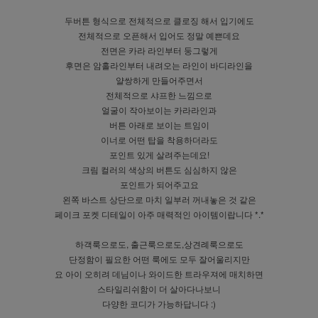
두버튼 형식으로 전체적으로 클로징 해서 입기에도
전체적으로 오픈해서 입어도 정말 예쁜데요
전면은 카라 라인부터 둥그렇게
후면은 암홀라인부터 내려오는 라인이 바디라인을
얄쌍하게 만들어주면서
전체적으로 샤프한 느낌으로
얼굴이 작아보이는 카라라인과
버튼 아래로 보이는 트임이
이너로 어떤 탑을 착용하더라도
포인트 있게 살려주는데요!
크림 컬러의 색상의 버튼도 심심하지 않은
포인트가 되어주고요
왼쪽 바스트 상단으로 마치 일부러 꺼내놓은 것 같은
페이크 포켓 디테일이 아주 매력적인 아이템이랍니다 *.*
하객룩으로도, 출근룩으로도,상견례룩으로도
단정함이 필요한 어떤 룩에도 모두 잘어울리지만
요 아이 오히려 데님이나 와이드한 트라우져에 매치하면
스타일리쉬함이 더 살아다나보니
다양한 코디가 가능하답니다 :)