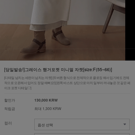
[당일발송!]그레이스 행거포켓 미니멀 자켓[size:F(55~66)]
[디테일 넘치는 세련미 넘치는 자켓] [두버튼 형식으로 전체적으로 클로징 해서 입기에도 전체
적으로 오픈해서 입어도 정말 예뻐요!] [왼쪽 바스트 상단으로 마치 일부러 꺼내놓은 것 같은 페
이크 포켓 디테일♡]
할인가
130,000 KRW
적립금
최대 1,300 KRW
컬러