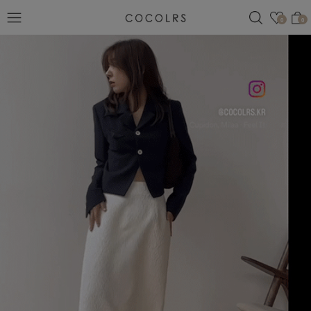
검색
관심
0
0