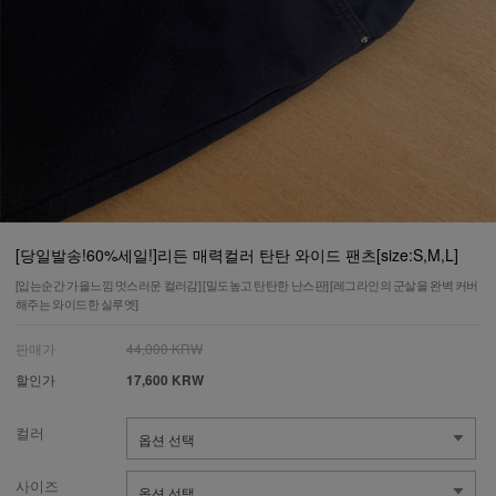
[당일발송!60%세일!]리든 매력컬러 탄탄 와이드 팬츠[size:S,M,L]
[입는순간 가을느낌 멋스러운 컬러감] [밀도높고 탄탄한 난스판] [레그라인의 군살을 완벽 커버
해주는 와이드한 실루엣]
판매가
44,000 KRW
할인가
17,600 KRW
컬러
사이즈