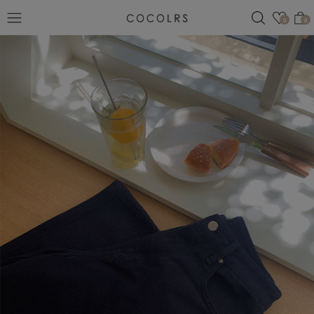
검색
관심
0
0