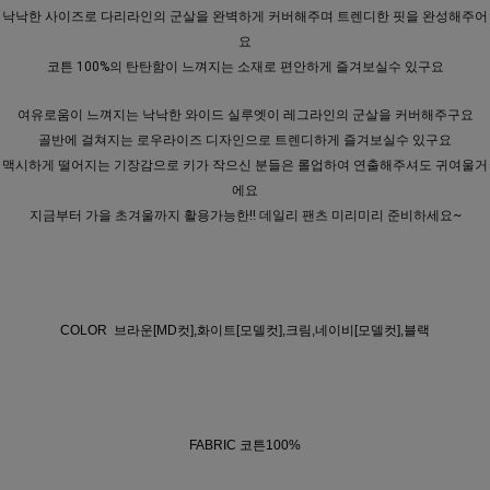
낙낙한 사이즈로 다리라인의 군살을 완벽하게 커버해주며 트렌디한 핏을 완성해주어
요
코튼 100%의 탄탄함이 느껴지는 소재로 편안하게 즐겨보실수 있구요
여유로움이 느껴지는 낙낙한 와이드 실루엣이 레그라인의 군살을 커버해주구요
골반에 걸쳐지는 로우라이즈 디자인으로 트렌디하게 즐겨보실수 있구요
맥시하게 떨어지는 기장감으로 키가 작으신 분들은 롤업하여 연출해주셔도 귀여울거
에요
지금부터 가을 초겨울까지 활용가능한!! 데일리 팬츠 미리미리 준비하세요~
COLOR 브라운[MD컷],화이트[모델컷],크림,네이비[모델컷],블랙
FABRIC 코튼100%