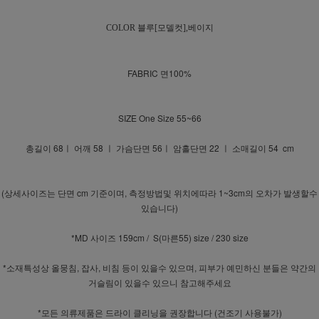
COLOR 블루[모델컷],베이지
FABRIC 면100%
SIZE One Size 55~66
총길이 68ㅣ 어깨 58 ㅣ 가슴단면 56ㅣ 암홀단면 22 ㅣ 소매길이 54 cm
(상세사이즈는 단면 cm 기준이며, 측정방법및 위치에따라 1~3cm의 오차가 발생할수
있습니다)
*MD 사이즈 159cm / S(마른55) size / 230 size
*소재특성상 올뭉침, 잡사, 비침 등이 있을수 있으며, 피부가 예민하신 분들은 약간의
거슬림이 있을수 있으니 참고해주세요
*모든 의류제품은 드라이 클리닝을 권장합니다 (건조기 사용불가)