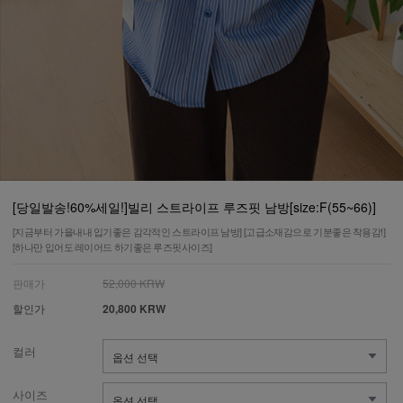
[당일발송!60%세일!]빌리 스트라이프 루즈핏 남방[size:F(55~66)]
[지금부터 가을내내 입기좋은 감각적인 스트라이프 남방] [고급소재감으로 기분좋은 착용감!]
[하나만 입어도 레이어드 하기좋은 루즈핏사이즈]
판매가
52,000 KRW
할인가
20,800 KRW
컬러
사이즈