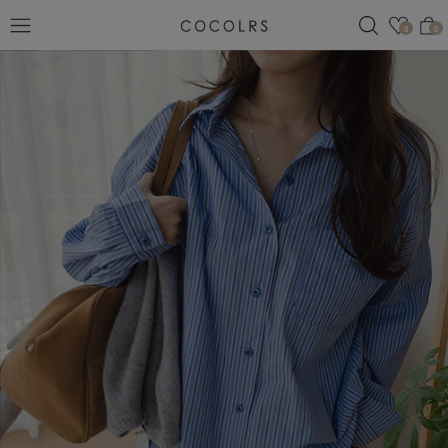
검색
관심
0
0