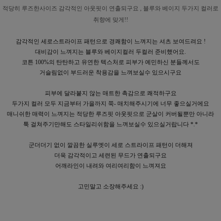
적당히 루즈한사이즈 감각적인 아웃핏이 연출되구요 , 블루와 베이지 두가지 컬러로
취향에 맞게!!
감각적인 세로스트라이프 패턴으로 경쾌함이 느껴지는 셔츠 보여드려요 !
대비감이 느껴지는 블루와 베이지컬러 두컬러 준비했어요.
코튼 100%의 탄탄하고 유연한 텍스처로 피부가 예민하신 분들께서도
거슬림없이 부드러운 착용감을 느껴보실수 있으시구요
피부에 달라붙지 않는 매트한 촉감으로 쾌적하구요
두가지 컬러 모두 지금부터 가을까지 쭉- 매치해주시기에 너무 좋으실거에요
매니쉬한 매력이 느껴지는 적당한 루즈핏 아웃핏으로 군살이 커버될뿐만 아니라
툭 걸쳐주기만해도 스타일리쉬함을 느껴보실수 있으실거랍니다 *.*
군더더기 없이 깔끔한 실루엣이 세로 스트라이프 패턴이 더해져
더욱 감각적이고 세련된 무드가 연출되구요
어깨라인이 내려와 여리여리함이 느껴져요
고민말고 소장해주세요 :)