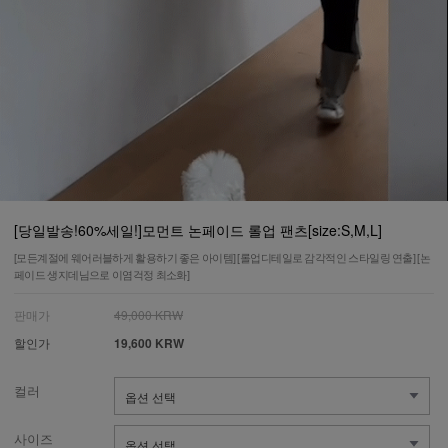
[당일발송!60%세일!]모먼트 논페이드 롤업 팬츠[size:S,M,L]
[모든계절에 웨어러블하게 활용하기 좋은 아이템] [롤업디테일로 감각적인 스타일링 연출] [논
페이드 생지데님으로 이염걱정 최소화]
판매가
49,000 KRW
할인가
19,600 KRW
컬러
사이즈