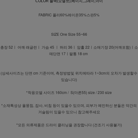
COLOR 블랙(모델컷),베이지,그레이,아이
FABRIC 폴리60%레이온35%스판5%
SIZE One Size 55~66
총장 52ㅣ 어깨 래글런ㅣ 가슴 45 ㅣ 허리 36ㅣ 암홀 22ㅣ소매기장 20(어깨포함)ㅣ소
매단면 17ㅣ팔통 18 cm
(상세사이즈는 단면 cm 기준이며, 측정방법및 위치에따라 1~3cm의 오차가 발생할수
있습니다)
*착용모델 사이즈 160cm / S(마른55) size / 230 size
*소재특성상 올뭉침, 잡사, 비침 등이 있을수 있으며, 피부가 예민하신 분들은 약간의
거슬림이 있을수 있으니 참고해주세요
*모든 의류제품은 드라이 클리닝을 권장합니다 (건조기 사용불가)