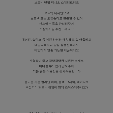
보트넥 반팔 티셔츠 소개해드려요
보트넥 디자인으로
보트넥 또는 오픈숄더로 연출할 수 있어
센스있는 룩을 완성해주어
소장하시길 추천드려요*.*
데님진, 슬랙스 등 어떤 하의와 매치해도 잘 어울리고
데일리룩부터 깔끔,심플한룩까지
다양하게 연출 가능한 제품이에요
신축성이 좋고 찰랑찰랑한 시원한 소재로
바디를 부드럽게 감싸주어
기분 좋은 착용감을 선사해준답니다
컬러는 기본 컬러인 아이, 블랙, 그레이, 베이지로
구성되어 있으니 취향에 맞게 초이스해주세요:)