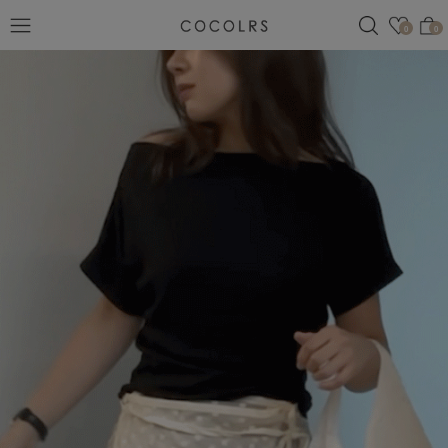
검색
관심
0
0