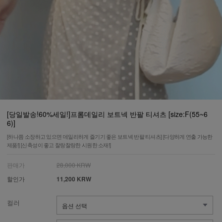
[당일발송!60%세일!]프롬데일리 보트넥 반팔 티셔츠 [size:F(55~6
6)]
[하나쯤 소장하고 있으면 데일리하게 즐기기 좋은 보트넥 반팔 티셔츠] [다양하게 연출 가능한
제품!] [신축성이 좋고 찰랑찰랑한 시원한 소재!]
판매가
28,000 KRW
할인가
11,200 KRW
컬러