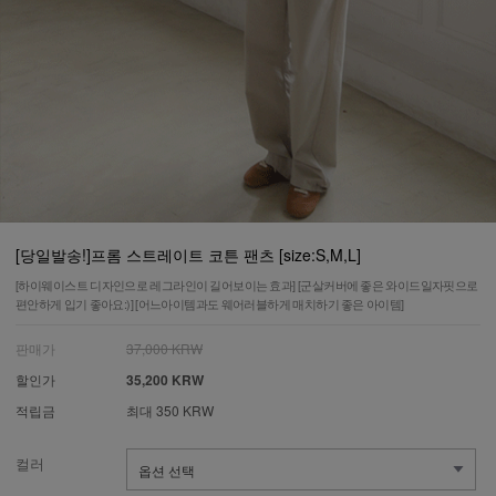
[당일발송!]프롬 스트레이트 코튼 팬츠 [size:S,M,L]
[하이웨이스트 디자인으로 레그라인이 길어보이는 효과] [군살커버에 좋은 와이드일자핏으로
편안하게 입기 좋아요:)] [어느아이템과도 웨어러블하게 매치하기 좋은 아이템]
판매가
37,000 KRW
할인가
35,200 KRW
적립금
최대 350 KRW
컬러