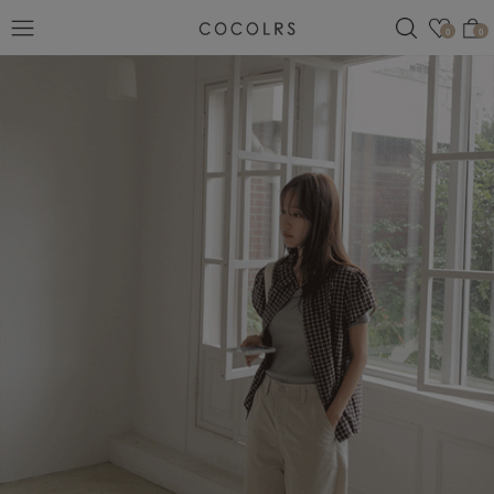
검색
관심
0
0