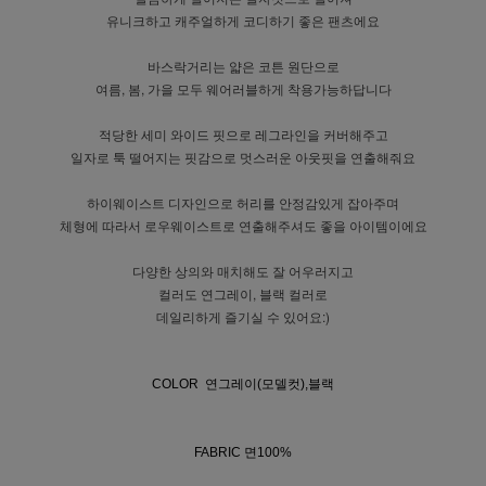
유니크하고 캐주얼하게 코디하기 좋은 팬츠에요
바스락거리는 얇은 코튼 원단으로
여름, 봄, 가을 모두 웨어러블하게 착용가능하답니다
적당한 세미 와이드 핏으로 레그라인을 커버해주고
일자로 툭 떨어지는 핏감으로 멋스러운 아웃핏을 연출해줘요
하이웨이스트 디자인으로 허리를 안정감있게 잡아주며
체형에 따라서 로우웨이스트로 연출해주셔도 좋을 아이템이에요
다양한 상의와 매치해도 잘 어우러지고
컬러도 연그레이, 블랙 컬러로
데일리하게 즐기실 수 있어요:)
COLOR 연그레이(모델컷),블랙
FABRIC 면100%