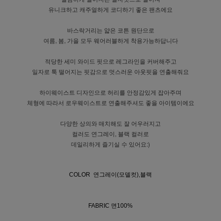
유니크하고 캐주얼하게 코디하기 좋은 팬츠에요
바스락거리는 얇은 코튼 원단으로
여름, 봄, 가을 모두 웨어러블하게 착용가능하답니다
적당한 세미 와이드 핏으로 레그라인을 커버해주고
일자로 툭 떨어지는 핏감으로 멋스러운 아웃핏을 연출해줘요
하이웨이스트 디자인으로 허리를 안정감있게 잡아주며
체형에 따라서 로우웨이스트로 연출해주셔도 좋을 아이템이에요
다양한 상의와 매치해도 잘 어우러지고
컬러도 연그레이, 블랙 컬러로
데일리하게 즐기실 수 있어요:)
COLOR 연그레이(모델컷),블랙
FABRIC 면100%