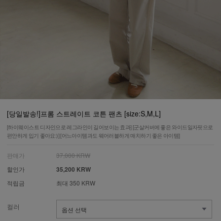
[당일발송!]프롬 스트레이트 코튼 팬츠 [size:S,M,L]
[하이웨이스트 디자인으로 레그라인이 길어보이는 효과] [군살커버에 좋은 와이드일자핏으로
편안하게 입기 좋아요:)] [어느아이템과도 웨어러블하게 매치하기 좋은 아이템]
판매가
37,000 KRW
할인가
35,200 KRW
적립금
최대 350 KRW
컬러