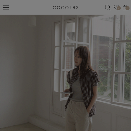
검색
관심
0
0