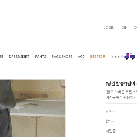
LOGIN
JOIN
C
SE
DRESS/SKIRT
PANTS
BAG&SHOES
ACC
BEST50♥
당일발송
[당일발송!]썸머코
[얇고 가벼운 코튼소
어러블하게 활용하기
판매가
할인가
적립금