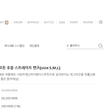
ART
ORDER
MYPAGE
NOTICE
Q&A
EVENT
REVIEW
0
3. 블라우스
코디세트 1+1할인
개인결제
4. 반팔
5. 여리핏
6. 자켓
튼 후들 스트레이트 팬츠[size:S,M,L]
1. 원피스
2. 가디건
재로 여름에도 시원하게] [하이웨이스트핏으로 길어보이는 레그라인을 연출] [웨
 좋은 썸머데님]
39,000 KRW
36,300
KRW
360 KRW (1%)