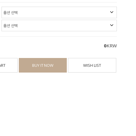
0
KRW
ART
BUY IT NOW
WISH LIST