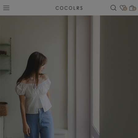
검색
관심
0
0