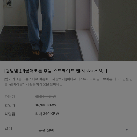
[당일발송!]썸머코튼 후들 스트레이트 팬츠[size:S,M,L]
[얇고 가벼운 코튼소재로 여름에도 시원하게] [하이웨이스트핏으로 길어보이는 레그라인을 연
출] [웨어러블하게 활용하기 좋은 썸머데님]
판매가
39,000 KRW
할인가
36,300 KRW
적립금
최대 360 KRW
컬러