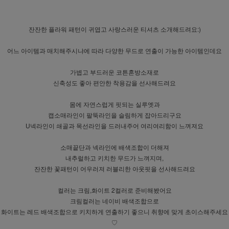
잔잔한 플라워 패턴이 귀엽고 사랑스러운 티셔츠 소개해드려요:)
어느 아이템과 매치해주시냐에 따라 다양한 무드로 연출이 가능한 아이템인데요
가볍고 부드러운 코튼혼방소재로
신축성도 좋아 편안한 착용감을 선사해드려요
몸에 자연스럽게 핏되는 실루엣과
캡소매라인이 팔뚝라인을 슬림하게 잡아드리구요
U넥라인이 쇄골과 목선라인을 드러내주어 여리여리함이 느껴져요
소매끝단과 넥라인에 배색조합이 더해져
내추럴하고 키치한 무드가 느껴지며,
잔잔한 꽃패턴이 어우러져 러블리한 아웃핏을 선사해드려요
컬러는 크림,화이트 2컬러로 준비해봤어요
크림컬러는 네이비 배색조합으로
화이트는 레드 배색조합으로 키치하게 연출하기 좋으니 취향에 맞게 초이스해주세요
♡