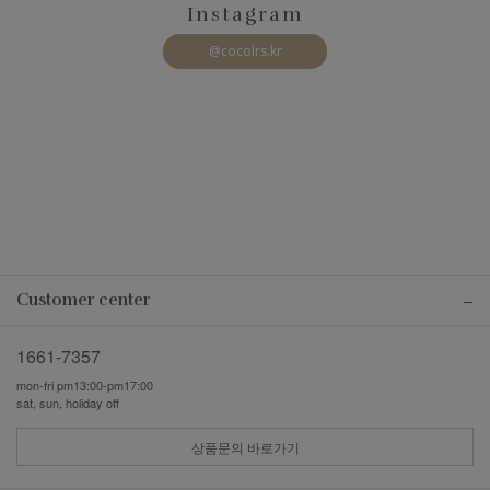
Instagram
@cocolrs.kr
Customer center
1661-7357
mon-fri pm13:00-pm17:00
sat, sun, holiday off
상품문의 바로가기