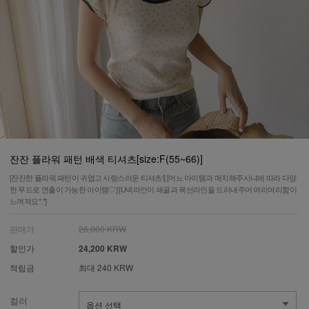
잔잔 플라워 패턴 배색 티셔츠[size:F(55~66)]
[잔잔한 플라워 패턴이 귀엽고 사랑스러운 티셔츠!] [어느 아이템과 매치해주시냐에 따라 다양
한 무드로 연출이 가능한 아이템♡] [U넥라인이 쇄골과 목선라인을 드러내주어 여리여리함이
느껴져요*.*]
판매가
26,000 KRW
할인가
24,200 KRW
적립금
최대 240 KRW
컬러