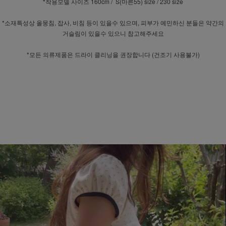
*착용모델 사이즈 160cm / S(마른55) size / 230 size
*소재특성상 올뭉침, 잡사, 비침 등이 있을수 있으며, 피부가 예민하신 분들은 약간의
거슬림이 있을수 있으니 참고해주세요
*모든 의류제품은 드라이 클리닝을 권장합니다 (건조기 사용불가)