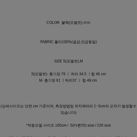
COLOR 블랙(모델컷),아이
FABRIC 폴리100%(겉감,안감동일)
SIZE S(모델컷),M
S(모델컷)- 총기장 79 ㅣ 허리 34.5 ㅣ힙 46 cm
M- 총기장 81 ㅣ허리37 ㅣ 힙 49 cm
(상세사이즈는 단면 cm 기준이며, 측정방법및 위치에따라 1~3cm의 오차가 발생할수
있습니다)
*착용모델 사이즈 160cm / S(마른55) size / 230 size