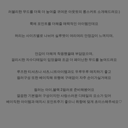
러블리한 무드를 더욱 더 높여줄 귀여운 아웃핏의 롱스커트 소개해드려요:)
룩에 포인트를 더해줄 매력적인 아이템인데요
허리는 사이즈별로 나뉘어 실루엣이 여리여리 안정감이 느껴지며,
안감이 더해져 착용했을때 부담없으며,
걸리시한 자수디테일이 입었을때 조금 더 페미닌한 무드를 높여드려요
루즈한 티셔츠나 셔츠,니트아이템과도 두루두루 매치하기 좋고
컬러구성 또한 베이직해 유행에 구애없이 자주 손이가실거에요
컬러는 아이,블랙 2컬러로 준비해봤어요
깔끔한 기본컬러 구성이지만 사랑스러운 디테일의 요소가 있어
베이직한 아이템과 매치시 포인트주기 좋으니 취향에 맞게 초이스해주세요♡