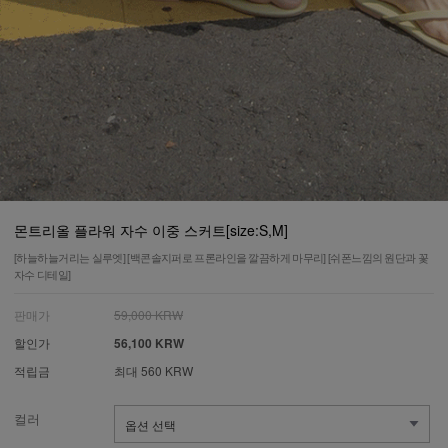
몬트리올 플라워 자수 이중 스커트[size:S,M]
[하늘하늘거리는 실루엣] [백콘솔지퍼로 프론라인을 깔끔하게 마무리] [쉬폰느낌의 원단과 꽃
자수 디테일]
판매가
59,000 KRW
할인가
56,100 KRW
적립금
최대 560 KRW
컬러