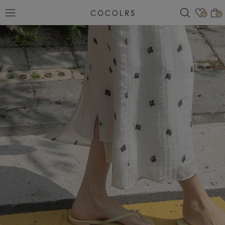
검색
관심
0
0