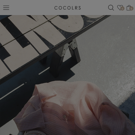
검색
관심
0
0