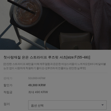
첫사랑재질 은은 스트라이프 루즈핏 셔츠[size:F(55~66)]
[잔잔한 스트라이프 패턴을 더해 캐주얼함과 은은한 여성스러움이 느껴져요!] [바디에 달라붙
는것 없이 시원하게 착용하기 좋아요~] [루즈하게 연출되는 편안한 실루엣]
판매가
53,000 KRW
할인가
49,300 KRW
적립금
최대 490 KRW
컬러