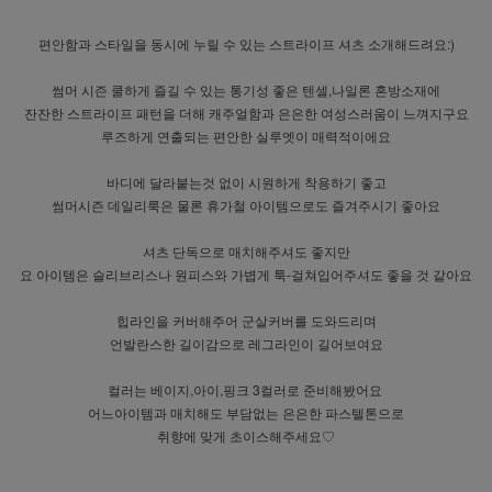
편안함과 스타일을 동시에 누릴 수 있는 스트라이프 셔츠 소개해드려요:)
썸머 시즌 쿨하게 즐길 수 있는 통기성 좋은 텐셀,나일론 혼방소재에
잔잔한 스트라이프 패턴을 더해 캐주얼함과 은은한 여성스러움이 느껴지구요
루즈하게 연출되는 편안한 실루엣이 매력적이에요
바디에 달라붙는것 없이 시원하게 착용하기 좋고
썸머시즌 데일리룩은 물론 휴가철 아이템으로도 즐겨주시기 좋아요
셔츠 단독으로 매치해주셔도 좋지만
요 아이템은 슬리브리스나 원피스와 가볍게 툭-걸쳐입어주셔도 좋을 것 같아요
힙라인을 커버해주어 군살커버를 도와드리며
언발란스한 길이감으로 레그라인이 길어보여요
컬러는 베이지,아이,핑크 3컬러로 준비해봤어요
어느아이템과 매치해도 부담없는 은은한 파스텔톤으로
취향에 맞게 초이스해주세요♡