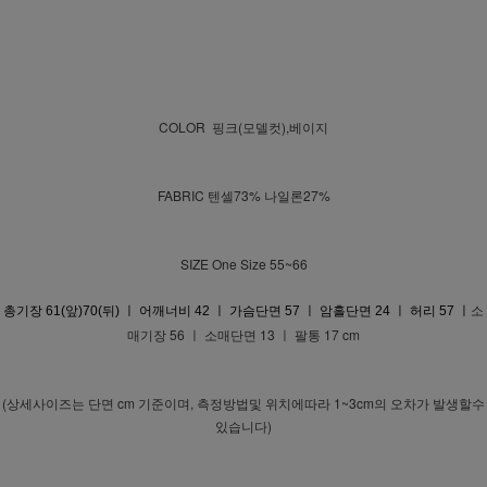
COLOR 핑크(모델컷),베이지
FABRIC 텐셀73% 나일론27%
SIZE One Size 55~66
소
총기장 61(앞)70(뒤) ㅣ 어깨너비 42 ㅣ 가슴단면 57 ㅣ 암홀단면 24 ㅣ 허리 57 ㅣ
매기장 56 ㅣ 소매단면 13 ㅣ 팔통 17 cm
(상세사이즈는 단면 cm 기준이며, 측정방법및 위치에따라 1~3cm의 오차가 발생할수
있습니다)