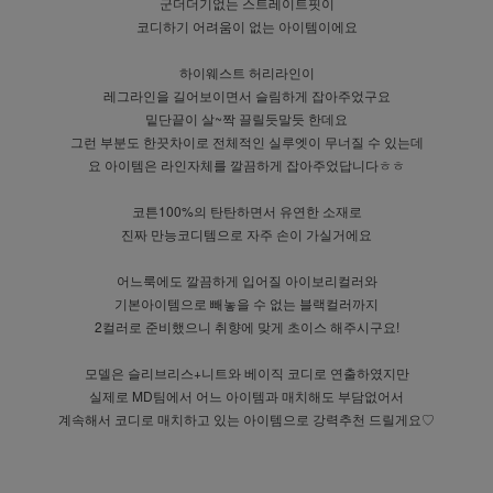
군더더기없는 스트레이트핏이
코디하기 어려움이 없는 아이템이에요
하이웨스트 허리라인이
레그라인을 길어보이면서 슬림하게 잡아주었구요
밑단끝이 살~짝 끌릴듯말듯 한데요
그런 부분도 한끗차이로 전체적인 실루엣이 무너질 수 있는데
요 아이템은 라인자체를 깔끔하게 잡아주었답니다ㅎㅎ
코튼100%의 탄탄하면서 유연한 소재로
진짜 만능코디템으로 자주 손이 가실거에요
어느룩에도 깔끔하게 입어질 아이보리컬러와
기본아이템으로 빼놓을 수 없는 블랙컬러까지
2컬러로 준비했으니 취향에 맞게 초이스 해주시구요!
모델은 슬리브리스+니트와 베이직 코디로 연출하였지만
실제로 MD팀에서 어느 아이템과 매치해도 부담없어서
계속해서 코디로 매치하고 있는 아이템으로 강력추천 드릴게요♡