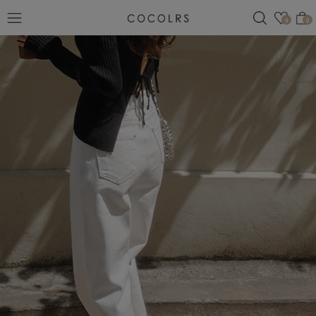
검색
관심
0
0