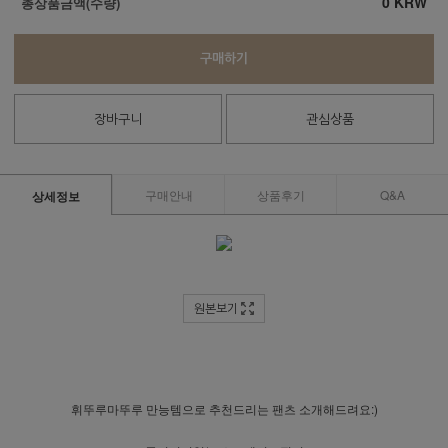
0
KRW
총상품금액(수량)
구매하기
장바구니
관심상품
구매안내
상품후기
Q&A
상세정보
원본보기
휘뚜루마뚜루 만능템으로 추천드리는 팬츠 소개해드려요:)