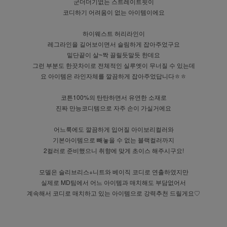
군더더기없는 스트레이트핏이
코디하기 어려움이 없는 아이템이에요
하이웨스트 허리라인이
레그라인을 길어보이면서 슬림하게 잡아주었구요
밑단끝이 살~짝 끌릴듯말듯 한데요
그런 부분도 한끗차이로 전체적인 실루엣이 무너질 수 있는데
요 아이템은 라인자체를 깔끔하게 잡아주었답니다ㅎㅎ
코튼100%의 탄탄하면서 유연한 소재로
진짜 만능코디템으로 자주 손이 가실거에요
어느룩에도 깔끔하게 입어질 아이보리컬러와
기본아이템으로 빼놓을 수 없는 블랙컬러까지
2컬러로 준비했으니 취향에 맞게 초이스 해주시구요!
모델은 슬리브리스+니트와 베이직 코디로 연출하였지만
실제로 MD팀에서 어느 아이템과 매치해도 부담없어서
계속해서 코디로 매치하고 있는 아이템으로 강력추천 드릴게요♡