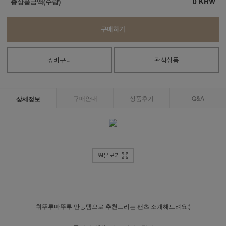
0
KRW
총상품금액(수량)
구매하기
장바구니
관심상품
구매안내
상품후기
Q&A
상세정보
원본보기
휘뚜루마뚜루 만능템으로 추천드리는 팬츠 소개해드려요:)