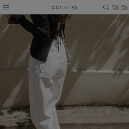
검색
관심
0
0