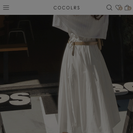
검색
관심
0
0