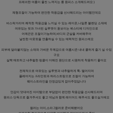
프레쉬한 여름이 물씬 느껴지는 롱 원피스 소개해드려요:)
체형조절이 가능하여 편안한 착용감을 선사해드리는 아이템인데요
바스락거리며 쾌적한 착용감을 느끼실 수 있는 레이온,나일론 블렌딩 소재에
여유있는 핏과 가녀린 실루엣이 돋보이는 뷔스티에 디자인으로
어깨끈은 조절이가능하며,바디의 군살을 커버해주어
날씬한 아웃핏을 연출하실 수 있는 매력적인 원피스에요
피부에 달라붙지않는 소재와 가벼운 두께감으로 여름시즌 내내 쿨하게 즐기 실 수있
구요
살짝 매트하고 내추럴한 링클이 더해진 원단으로 시원하게 착용하기 좋아요
전체적으로 여유있는 실루엣과 내추럴하게 툭- 떨어지며
플레어지는 A라인핏과 허리스트링으로 조절이 가능하여
웨이스트라인을 안정감있게 잡아주었답니다
안감이 덧대어진 아이템으로 부담없이 편안한 착용감을 선사해드리며
원피스 단독으로 즐겨주셔도 좋고 데님과 함께 레이어드 해주셔도 좋으실거에요
컬러는 아이,소라 2컬러로 준비해봤어요