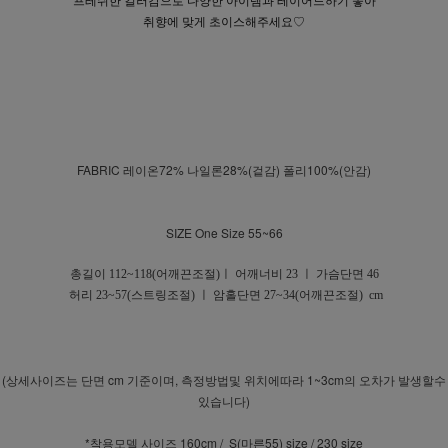
프레쉬한 컬러감으로 다양한 아이템과 레이어드하기 좋아
취향에 맞게 초이스해주세요♡
FABRIC 레이온72% 나일론28%(겉감) 폴리100%(안감)
SIZE One Size 55~66
총길이 112~118(어깨끈조절)ㅣ 어깨너비 23 ㅣ 가슴단면 46
허리 23~57(스트링조절) ㅣ
암홀단면 27~34(어깨끈조절)
cm
(상세사이즈는 단면 cm 기준이며, 측정방법및 위치에따라 1~3cm의 오차가 발생할수
있습니다)
*착용모델 사이즈 160cm / S(마른55) size / 230 size