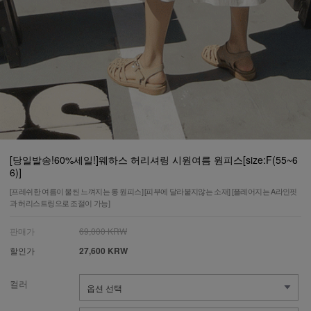
[당일발송!60%세일!]웨하스 허리셔링 시원여름 원피스[size:F(55~6
6)]
[프레쉬한 여름이 물씬 느껴지는 롱 원피스] [피부에 달라붙지않는 소재] [플레어지는 A라인핏
과 허리스트링으로 조절이 가능]
판매가
69,000 KRW
할인가
27,600 KRW
컬러