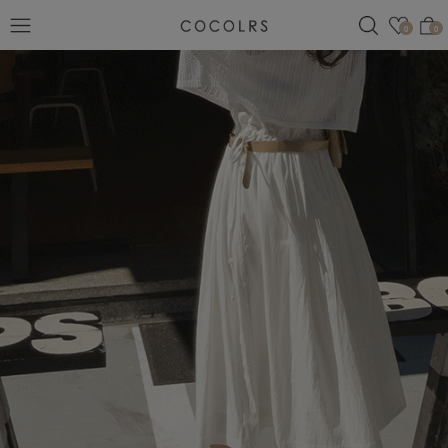
검색
관심
0
0