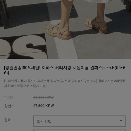
[당일발송!60%세일!]웨하스 허리셔링 시원여름 원피스[size:F(55~6
6)]
[프레쉬한 여름이 물씬 느껴지는 롱 원피스] [피부에 달라붙지않는 소재] [플레어지는 A라인핏
과 허리스트링으로 조절이 가능]
판매가
69,000 KRW
할인가
27,600 KRW
컬러