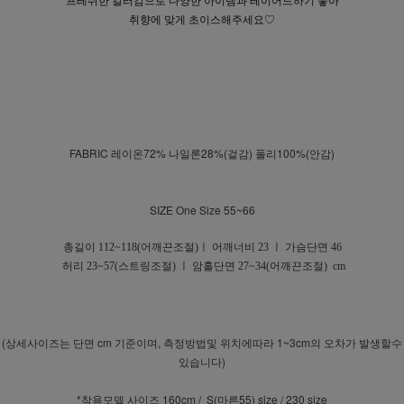
프레쉬한 컬러감으로 다양한 아이템과 레이어드하기 좋아
취향에 맞게 초이스해주세요♡
FABRIC 레이온72% 나일론28%(겉감) 폴리100%(안감)
SIZE One Size 55~66
총길이 112~118(어깨끈조절)ㅣ 어깨너비 23 ㅣ 가슴단면 46
허리 23~57(스트링조절) ㅣ
암홀단면 27~34(어깨끈조절)
cm
(상세사이즈는 단면 cm 기준이며, 측정방법및 위치에따라 1~3cm의 오차가 발생할수
있습니다)
*착용모델 사이즈 160cm / S(마른55) size / 230 size