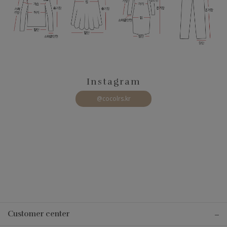
Instagram
@cocolrs.kr
Customer center