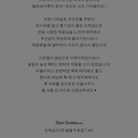
발레코어룩의 정석 ! 포인트 슈즈 가져왔어요 !
리본 디테일로 포인트를 주면서
망사처럼 얇고 통기성이 좋은 소재감으로
정말 시원한 착용감을 느끼게 해주면서
쿠션감이 적당하게 들어가있다보니
착용했을 때 발바닥이 아프지 않아서 좋았구요
스트랩이 밴딩으로 이루어져있다보니
발등이 높은 MD도 편하게 착용할 수가 있었답니다!
러블리하고 로맨틱한 룩에 매치해도 좋고
흰티와 데님에 툭-하고 매치해주어도
룩 자체를 포인트로 만들어주니
올 여름 요 아이로 신명내주세요 ♥
Size Guide
(cm)
전체길이 23 발볼 8 뒷굽 1 cm