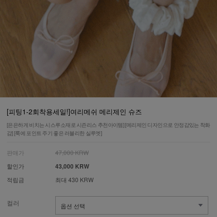
[피팅1-2회착용세일!]여리메쉬 메리제인 슈즈
[은은하게 비치는 시스루소재로 시즌리스 추천아이템] [메리제인 디자인으로 안정감있는 착화
감] [룩에 포인트 주기 좋은 러블리한 실루엣]
판매가
47,000 KRW
할인가
43,000 KRW
적립금
최대 430 KRW
컬러