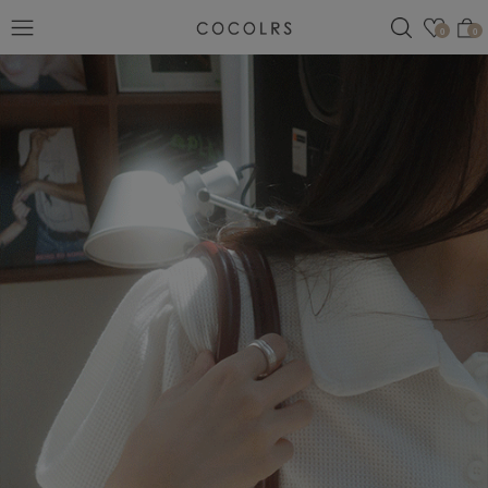
검색
관심
0
0