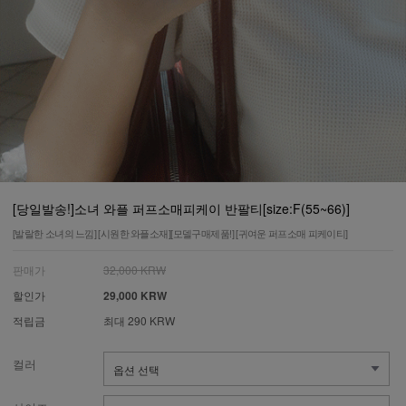
[당일발송!]소녀 와플 퍼프소매피케이 반팔티[size:F(55~66)]
[발랄한 소녀의 느낌] [시원한 와플소재][모델구매제품!] [귀여운 퍼프소매 피케이티]
판매가
32,000 KRW
할인가
29,000 KRW
적립금
최대 290 KRW
컬러