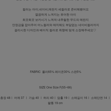
컬러는 아이,네이비,메란지 세컬러로 준비해봤어요
깔끔하게 느껴지는 퓨어한 아이
희끗희끗 보카시가 느껴져 내추럴한 무드의 메란지
안정감을 잡아주어 어느컬러와 매치해도 부담없는 네이비컬러까지
걸리시한 디자인과 베이직 컬러로 취향에 맞게 소장해주세요♡
FABRIC 폴리65% 레이온30% 스판5%
SIZE One Size F(55~66)
총장 48ㅣ 어깨 37 ㅣ 가슴 40 ㅣ 허리 40ㅣ 암홀 19ㅣ 소매길이 16ㅣ 소매단면 14 ㅣ
팔통 19 cm