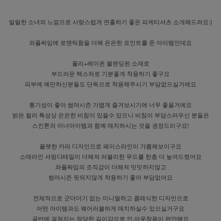
발랄한 소녀의 느낌으로 사랑스럽게 연출하기 좋은 피케티셔츠 소개해드려요:)
와플짜임에 로맨틱함을 더해 은은한 포인트를 준 아이템인데요
폴리+레이온 블렌딩된 소재로
부드러운 텍스처로 기분좋게 착용하기 좋구요
피부에 예민하신분들도 단독으로 착용해주시기 부담없으실거에요
통기성이 좋아 썸머시즌 가볍게 즐겨보시기에 너무 좋을거에요
밝은 컬러 특성상 은은한 비침이 있을수 있으니 비침이 부담스러우신 분들은
스킨톤의 이너아이템과 함께 매치하시는 것을 권장드리구요!
플랫한 카라 디자인으로 페이스라인이 갸름해보이구요
소매라인 셔링디테일이 더해져 러블리한 무드를 한층 더 높여드렸어요
와플짜임의 조직감이 더해져 밋밋하지않고
썸머시즌 핏되지않게 착용하기 좋아 부담없어요
전체적으로 군더더기 없는 미니멀하고 클래식한 디자인으로
어떤 아이템과도 웨어러블하게 매치하실수 있으실거구요
골반에 걸쳐지는 적당한 길이감으로 인,아웃착용이 편안해요