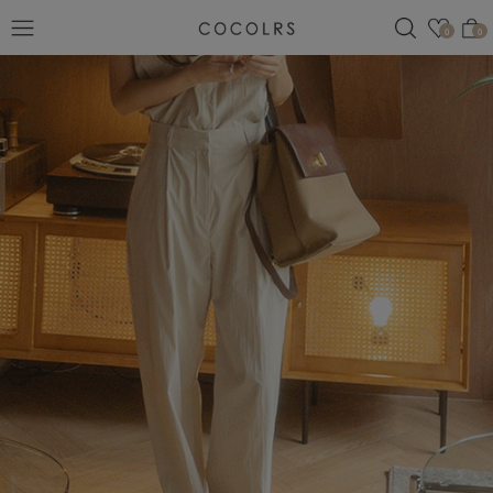
검색
관심
0
0