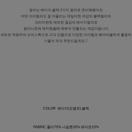
컬러는 베이지,블랙 2가지 컬러로 준비해봤어요
어떤 아이템과도 잘 어울리는 데일리한 색감의 블랙컬러와
크리미한듯 매트한 질감의 베이지컬러로
썸머시즌에 매치했을때 예쁘게 연출되는 색감이랍니다
세트로 착용하여 오피스룩으로,각각 단품으로 다양한 아이템과 웨어러블하게 활용하
기좋아 적극 추천드릴게요♡
COLOR 베이지(모델컷),블랙
FABRIC 폴리70% 나일론20% 레이온10%