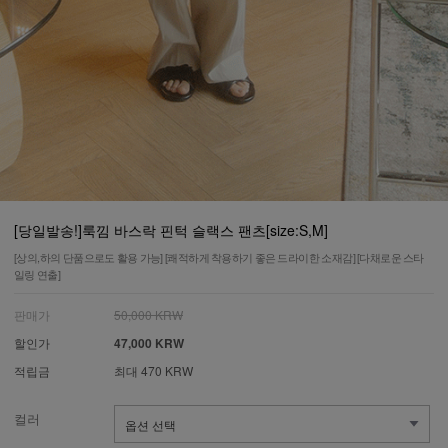
[당일발송!]룩낌 바스락 핀턱 슬랙스 팬츠[size:S,M]
[상의,하의 단품으로도 활용 가능] [쾌적하게 착용하기 좋은 드라이한 소재감] [다채로운 스타
일링 연출]
판매가
50,000 KRW
할인가
47,000 KRW
적립금
최대 470 KRW
컬러