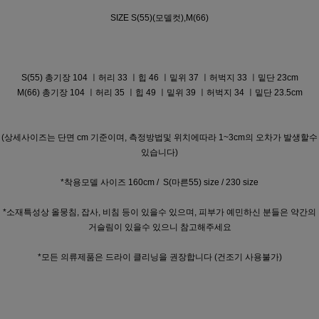
SIZE S(55)(모델컷),M(66)
S(55)
총기장 104 ㅣ허리 33 ㅣ힙 46 ㅣ밑위 37 ㅣ허벅지 33 ㅣ밑단 23cm
M(66)
총기장 104 ㅣ허리 35
ㅣ힙 49 ㅣ밑위 39 ㅣ허벅지 34
ㅣ밑단 23.5cm
(상세사이즈는 단면 cm 기준이며, 측정방법및 위치에따라 1~3cm의 오차가 발생할수
있습니다)
*착용모델 사이즈 160cm / S(마른55) size / 230 size
*소재특성상 올뭉침, 잡사, 비침 등이 있을수 있으며, 피부가 예민하신 분들은 약간의
거슬림이 있을수 있으니 참고해주세요
*모든 의류제품은 드라이 클리닝을 권장합니다 (건조기 사용불가)