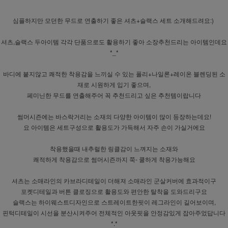
심플하지만 모던한 무드로 연출하기 좋은 셔츠+슬랙스 세트 소개해드려요:)
셔츠,슬랙스 두아이템 각각 단품으로도 활용하기 좋아 소장추천드리는 아이템인데요
*_*
바디에 붙지않고 쾌적한 착용감을 느끼실 수 있는 폴리+나일론+레이온 블렌딩된 소
재로 시원하게 입기 좋으며,
페미닌한 무드를 연출해주어 꼭 추천드리고 싶은 추천템이랍니다
썸머시즌에는 바스락거리는 소재의 다양한 아이템이 많이 등장하는데요!
요 아이템은 세트구성으로 활용도가 가득해서 자주 손이 가실거에요
착용했을때 내추럴한 링클감이 느껴지는 소재와
쾌적하게 착용감으로 썸머시즌까지 쭉- 쿨하게 착용가능해요
셔츠는 소매라인의 카브라디테일이 더해져 소매라인 군살커버에 효과적이구
포켓디테일과 버튼 클로징으로 활용도와 편안한 탈착을 도와드리구요
슬랙스는 하이웨스트디자인으로 스트레이트한핏이 레그라인이 길어보이며,
핀턱디테일이 시선을 분산시켜주어 전체적인 아웃핏을 안정감있게 잡아주었답니다
*.*