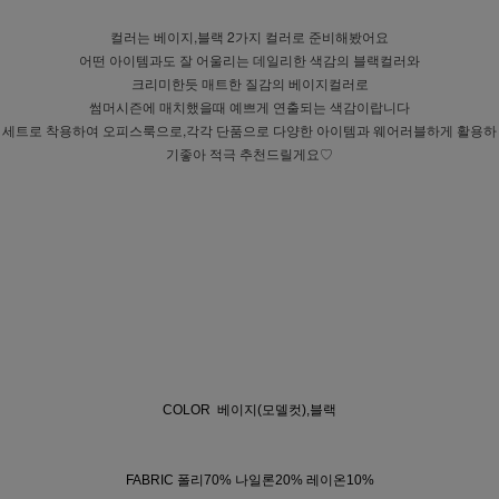
컬러는 베이지,블랙 2가지 컬러로 준비해봤어요
어떤 아이템과도 잘 어울리는 데일리한 색감의 블랙컬러와
크리미한듯 매트한 질감의 베이지컬러로
썸머시즌에 매치했을때 예쁘게 연출되는 색감이랍니다
세트로 착용하여 오피스룩으로,각각 단품으로 다양한 아이템과 웨어러블하게 활용하
기좋아 적극 추천드릴게요♡
COLOR 베이지(모델컷),블랙
FABRIC 폴리70% 나일론20% 레이온10%