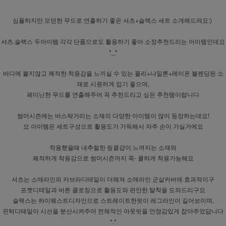
심플하지만 모던한 무드로 연출하기 좋은 셔츠+슬랙스 세트 소개해드려요:)
셔츠,슬랙스 두아이템 각각 단품으로도 활용하기 좋아 소장추천드리는 아이템인데요
*_*
바디에 붙지않고 쾌적한 착용감을 느끼실 수 있는 폴리+나일론+레이온 블렌딩된 소
재로 시원하게 입기 좋으며,
페미닌한 무드를 연출해주어 꼭 추천드리고 싶은 추천템이랍니다
썸머시즌에는 바스락거리는 소재의 다양한 아이템이 많이 등장하는데요!
요 아이템은 세트구성으로 활용도가 가득해서 자주 손이 가실거에요
착용했을때 내추럴한 링클감이 느껴지는 소재와
쾌적하게 착용감으로 썸머시즌까지 쭉- 쿨하게 착용가능해요
셔츠는 소매라인의 카브라디테일이 더해져 소매라인 군살커버에 효과적이구
포켓디테일과 버튼 클로징으로 활용도와 편안한 탈착을 도와드리구요
슬랙스는 하이웨스트디자인으로 스트레이트한핏이 레그라인이 길어보이며,
핀턱디테일이 시선을 분산시켜주어 전체적인 아웃핏을 안정감있게 잡아주었답니다
*.*