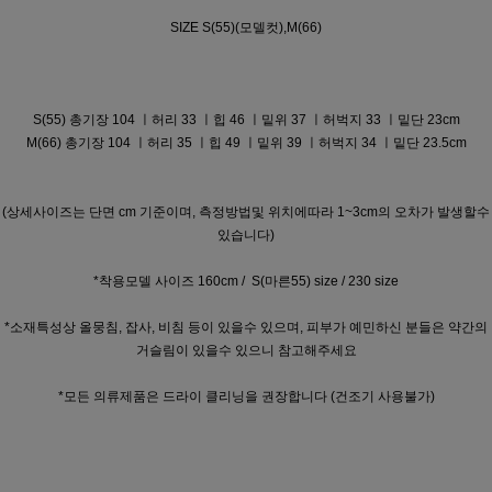
SIZE S(55)(모델컷),M(66)
S(55)
총기장 104 ㅣ허리 33 ㅣ힙 46 ㅣ밑위 37 ㅣ허벅지 33 ㅣ밑단 23cm
M(66)
총기장 104 ㅣ허리 35
ㅣ힙 49 ㅣ밑위 39 ㅣ허벅지 34
ㅣ밑단 23.5cm
(상세사이즈는 단면 cm 기준이며, 측정방법및 위치에따라 1~3cm의 오차가 발생할수
있습니다)
*착용모델 사이즈 160cm / S(마른55) size / 230 size
*소재특성상 올뭉침, 잡사, 비침 등이 있을수 있으며, 피부가 예민하신 분들은 약간의
거슬림이 있을수 있으니 참고해주세요
*모든 의류제품은 드라이 클리닝을 권장합니다 (건조기 사용불가)