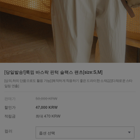
[당일발송!]룩낌 바스락 핀턱 슬랙스 팬츠[size:S,M]
[상의,하의 단품으로도 활용 가능] [쾌적하게 착용하기 좋은 드라이한 소재감] [다채로운 스타
일링 연출]
판매가
50,000 KRW
할인가
47,000 KRW
적립금
최대 470 KRW
컬러