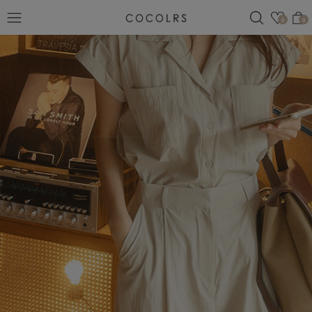
검색
관심
0
0