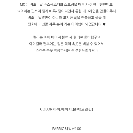
MD는 비오는날 바스락소재와 스트링을 매우 자주 찾는편인데요!
요아이는 핏까지 일자로 툭- 떨어지면서 롱한 레그라인을 만들어주니
비오는 날뿐만이 아니라 코지한 룩을 연출하고 싶을 때
평소에도 정말 자주 손이 가는 아이템이 되었답니다 ♥
컬러는 아이 베이지 블랙 세 컬러로 준비했구요
아이컬러 팬츠에는 짙은 색의 속옷은 비칠 수 있어서
스킨톤 속옷 착용하시는 걸 추천드릴게요 :)
COLOR
아이,베이지,블랙(모델컷)
FABRIC 나일론100