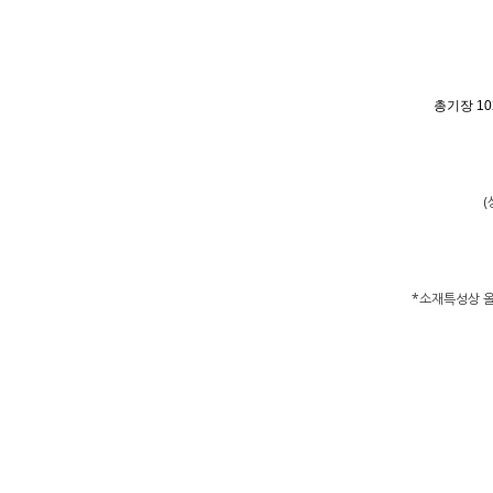
총기장 10
(
*소재특성상 올