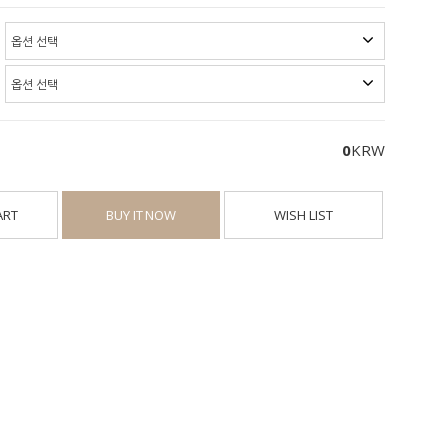
0
KRW
ART
BUY IT NOW
WISH LIST