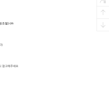
링조절) cm
다)
으니 참고해주세요