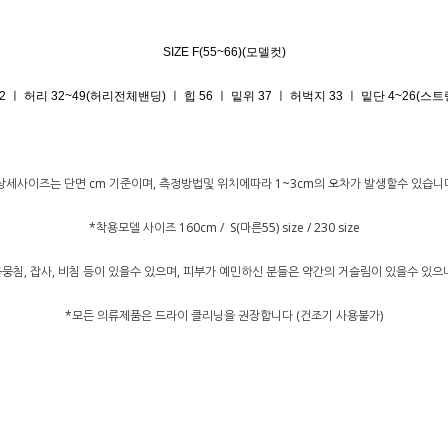
SIZE F(55~66)(모델컷)
2 ㅣ 허리 32~49(허리전체밴딩) ㅣ 힙 56 ㅣ 밑위 37 ㅣ 허벅지 33 ㅣ 밑단 4~26(스트
상세사이즈는 단면 cm 기준이며, 측정방법및 위치에따라 1~3cm의 오차가 발생할수 있습니
*착용모델 사이즈 160cm / S(마른55) size / 230 size
뭉침, 잡사, 비침 등이 있을수 있으며, 피부가 예민하신 분들은 약간의 거슬림이 있을수 있
*모든 의류제품은 드라이 클리닝을 권장합니다 (건조기 사용불가)