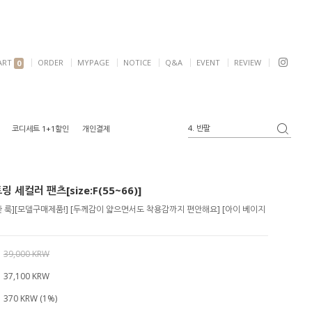
ART
ORDER
MYPAGE
NOTICE
Q&A
EVENT
REVIEW
0
4. 반팔
코디세트 1+1할인
개인결제
5. 여리핏
6. 자켓
1. 원피스
 세컬러 팬츠[size:F(55~66)]
2. 가디건
3. 블라우스
 룩][모델구매제품!] [두께감이 얇으면서도 착용감까지 편안해요] [아이 베이지
39,000 KRW
37,100
KRW
370 KRW (1%)