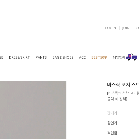
LOGIN
JOIN
C
SE
DRESS/SKIRT
PANTS
BAG&SHOES
ACC
BEST50♥
당일발송
바스락 코지 스트링
[바스락바스락 코지한
블랙 세 컬러]
판매가
할인가
적립금