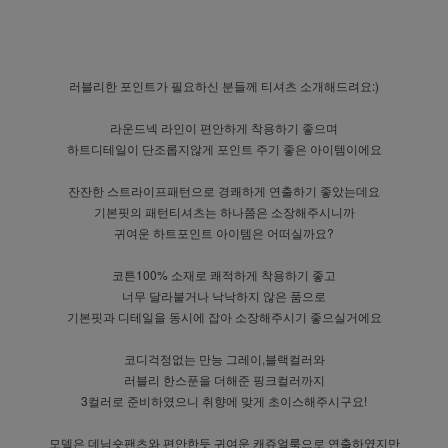
러블리한 포인트가 필요하신 분들께 티셔츠 소개해드려요:)
라운드넥 라인이 편안하게 착용하기 좋으며
하트디테일이 단조롭지않게 포인트 주기 좋은 아이템이에요
잔잔한 스트라이프패턴으로 경쾌하게 연출하기 좋았는데요
기본핏의 패턴티셔츠는 하나쯤은 소장해주시니까
귀여운 하트포인트 아이템은 어떠실까요?
코튼100% 소재로 쾌적하게 착용하기 좋고
너무 달라붙거나 낙낙하지 않은 품으로
기본핏과 디테일을 동시에 잡아 소장해주시기 좋으실거에요
코디걱정없는 만능 그레이,블랙컬러와
러블리 한스푼을 더해준 핑크컬러까지
3컬러로 준비하였으니 취향에 맞게 초이스해주시구요!
모델은 데님숏팬츠와 편안한듯 귀여운 캐쥬얼룩으로 연출하였지만