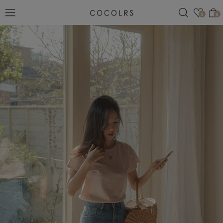
검색
관심
0
0