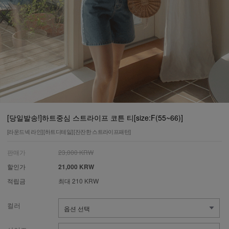
[당일발송!]하트중심 스트라이프 코튼 티[size:F(55~66)]
[라운드넥 라인] [하트디테일] [잔잔한 스트라이프패턴]
판매가
23,000 KRW
할인가
21,000 KRW
적립금
최대 210 KRW
컬러