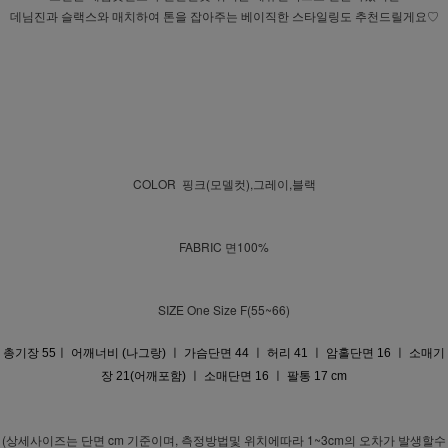
데님진과 슬랙스와 매치하여 톤을 잡아주는 베이직한 스타일링도 추천드릴게요♡
COLOR 핑크(모델컷),그레이,블랙
FABRIC 면100%
SIZE One Size F(55~66)
총기장 55ㅣ 어깨너비 (나그랑) ㅣ 가슴단면 44 ㅣ 허리 41 ㅣ 암홀단면 16 ㅣ 소매기
장 21(어깨포함) ㅣ 소매단면 16 ㅣ 팔통 17 cm
(상세사이즈는 단면 cm 기준이며, 측정방법및 위치에따라 1~3cm의 오차가 발생할수