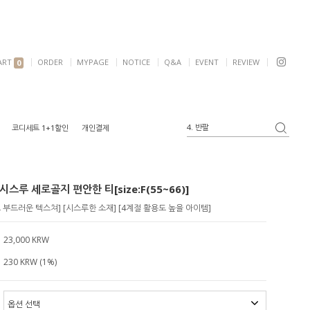
ART
ORDER
MYPAGE
NOTICE
Q&A
EVENT
REVIEW
0
4. 반팔
코디세트 1+1할인
개인결제
5. 여리핏
6. 자켓
1. 원피스
시스루 세로골지 편안한 티[size:F(55~66)]
2. 가디건
3. 블라우스
부드러운 텍스쳐] [시스루한 소재] [4계절 활용도 높을 아이템]
23,000 KRW
230 KRW (1%)