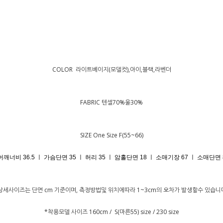
COLOR 라이트베이지(모델컷),아이,블랙,라벤더
FABRIC 텐셀70%울30%
SIZE One Size F(55~66)
어깨너비 36.5 ㅣ 가슴단면 35 ㅣ 허리 35 ㅣ 암홀단면 18 ㅣ 소매기장 67 ㅣ 소매단면 8
상세사이즈는 단면 cm 기준이며, 측정방법및 위치에따라 1~3cm의 오차가 발생할수 있습니
*착용모델 사이즈 160cm / S(마른55) size / 230 size