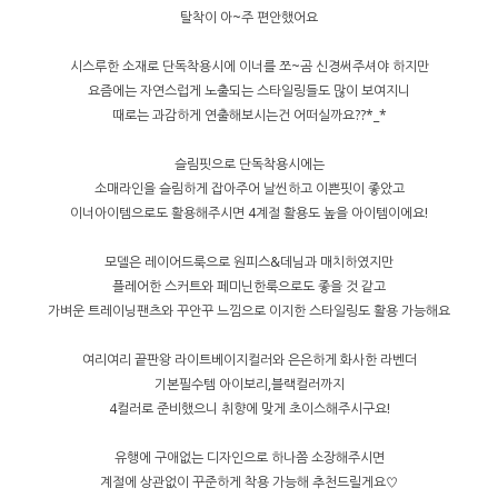
탈착이 아~주 편안했어요
시스루한 소재로 단독착용시에 이너를 쪼~곰 신경써주셔야 하지만
요즘에는 자연스럽게 노출되는 스타일링들도 많이 보여지니
때로는 과감하게 연출해보시는건 어떠실까요??*_*
슬림핏으로 단독착용시에는
소매라인을 슬림하게 잡아주어 날씬하고 이쁜핏이 좋았고
이너아이템으로도 활용해주시면 4계절 활용도 높을 아이템이에요!
모델은 레이어드룩으로 원피스&데님과 매치하였지만
플레어한 스커트와 페미닌한룩으로도 좋을 것 같고
가벼운 트레이닝팬츠와 꾸안꾸 느낌으로 이지한 스타일링도 활용 가능해요
여리여리 끝판왕 라이트베이지컬러와 은은하게 화사한 라벤더
기본필수템 아이보리,블랙컬러까지
4컬러로 준비했으니 취향에 맞게 초이스해주시구요!
유행에 구애없는 디자인으로 하나쯤 소장해주시면
계절에 상관없이 꾸준하게 착용 가능해 추천드릴게요♡