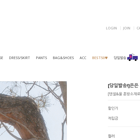
LOGIN
JOIN
C
SE
DRESS/SKIRT
PANTS
BAG&SHOES
ACC
BEST50♥
당일발송
[당일발송!]은은 
[텐셀&울 혼방소재로 
할인가
적립금
컬러