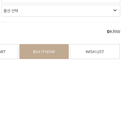
0
KRW
ART
BUY IT NOW
WISH LIST