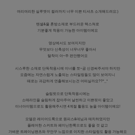
여리여리한 실루엣이 컬러까지 너무 이쁜 티셔츠 소개해드려요:)
텐셀&울 혼방소재로 부드러운 텍스쳐로
기분좋게 착용이 가능한 아이템이에요
영상에서도 보여지지만
무엇보다 신축성이 너무너무 좋아서
탈착이 아~주 편안했어요
시스루한 소재로 단독착용시에 이너를 쪼~곰 신경써주셔야 하지만
요즘에는 자연스럽게 노출되는 스타일링들도 많이 보여지니
때로는 과감하게 연출해보시는건 어떠실까요??*_*
슬림핏으로 단독착용시에는
소매라인을 슬림하게 잡아주어 날씬하고 이쁜핏이 좋았고
이너아이템으로도 활용해주시면 4계절 활용도 높을 아이템이에요!
모델은 레이어드룩으로 원피스&데님과 매치하였지만
플레어한 스커트와 페미닌한룩으로도 좋을 것 같고
가벼운 트레이닝팬츠와 꾸안꾸 느낌으로 이지한 스타일링도 활용 가능해요