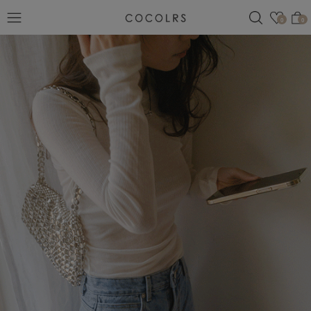
검색
관심
0
0