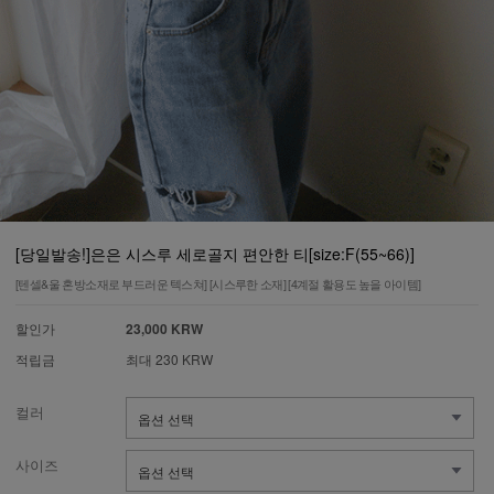
[당일발송!]은은 시스루 세로골지 편안한 티[size:F(55~66)]
[텐셀&울 혼방소재로 부드러운 텍스쳐] [시스루한 소재] [4계절 활용도 높을 아이템]
할인가
23,000 KRW
적립금
최대 230 KRW
컬러
사이즈