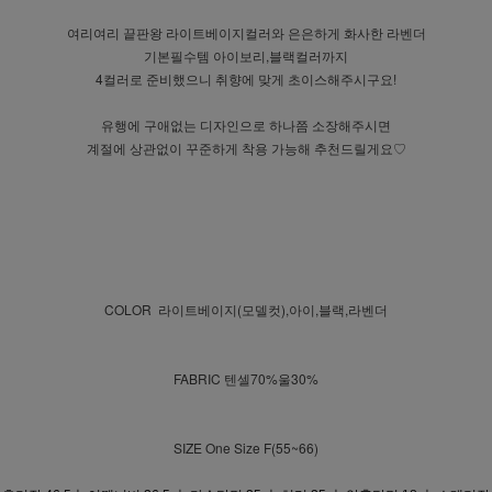
여리여리 끝판왕 라이트베이지컬러와 은은하게 화사한 라벤더
기본필수템 아이보리,블랙컬러까지
4컬러로 준비했으니 취향에 맞게 초이스해주시구요!
유행에 구애없는 디자인으로 하나쯤 소장해주시면
계절에 상관없이 꾸준하게 착용 가능해 추천드릴게요♡
COLOR 라이트베이지(모델컷),아이,블랙,라벤더
FABRIC 텐셀70%울30%
SIZE One Size F(55~66)