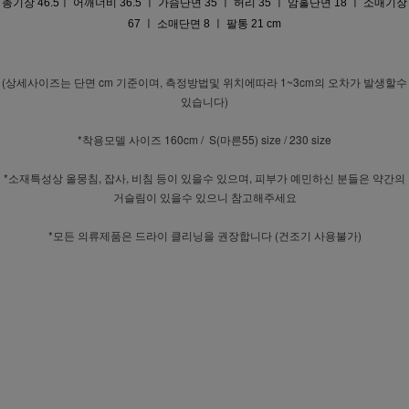
총기장 46.5ㅣ 어깨너비 36.5 ㅣ 가슴단면 35 ㅣ 허리 35 ㅣ 암홀단면 18 ㅣ 소매기장
67 ㅣ 소매단면 8 ㅣ 팔통 21 cm
(상세사이즈는 단면 cm 기준이며, 측정방법및 위치에따라 1~3cm의 오차가 발생할수
있습니다)
*착용모델 사이즈 160cm / S(마른55) size / 230 size
*소재특성상 올뭉침, 잡사, 비침 등이 있을수 있으며, 피부가 예민하신 분들은 약간의
거슬림이 있을수 있으니 참고해주세요
*모든 의류제품은 드라이 클리닝을 권장합니다 (건조기 사용불가)