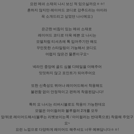
요런 메쉬 소재의 나시 보신 적 있으실까요ㅎㅎ!
흔하지 않지만 레이어드 코디로 강추드리는 아이라
꼭 소개드리고 싶었던 나시에요:)
은근한 비침이 있는 메쉬 소재로
레이어드 코디로 더욱 예쁜 요 나시는
모델처럼 티셔츠에 톡 입어주기만 해도
꾸민듯한 스타일링이 가능해서 코디도
어렵지 않은건 물론이구요~
넥라인 중앙에 골드 심볼 디테일을 더해주어
밋밋하지 않고 포인트가 되어주어요
또한 신축성도 뛰어나 레이어드해서 착용해도
불편함 없이 안정적이고 편하게 착용된답니다!
특히 요 나시는 리버시블로도 착용이 가능한데요
모델은 아이컬러와 블루컬러 2개를 모두
앞/뒤로 레이어드해서(블루는 리벳보이는쪽 / 아이컬러는 반대쪽으로) 착용해 주었구
요~
요런 느낌으로 다양하게 레이어드 해주셔도 너무 예쁘답니다ㅎㅎ!