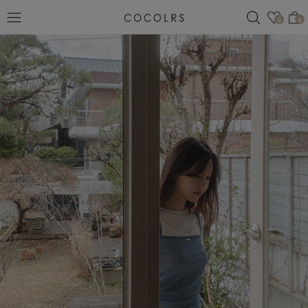
검색
관심
0
0