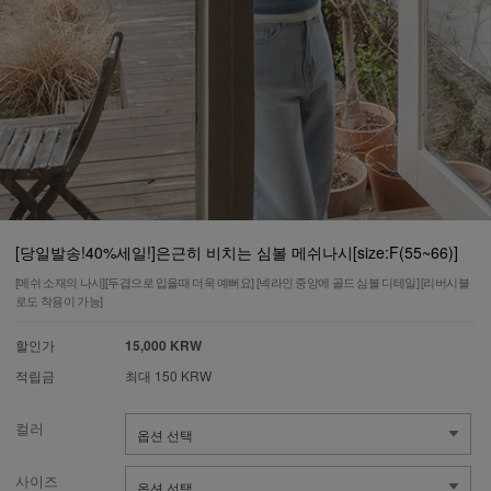
[당일발송!40%세일!]은근히 비치는 심볼 메쉬나시[size:F(55~66)]
[메쉬 소재의 나시][두겹으로 입을때 더욱 예뻐요] [넥라인 중앙에 골드 심볼 디테일] [리버시블
로도 착용이 가능]
할인가
15,000 KRW
적립금
최대 150 KRW
컬러
사이즈