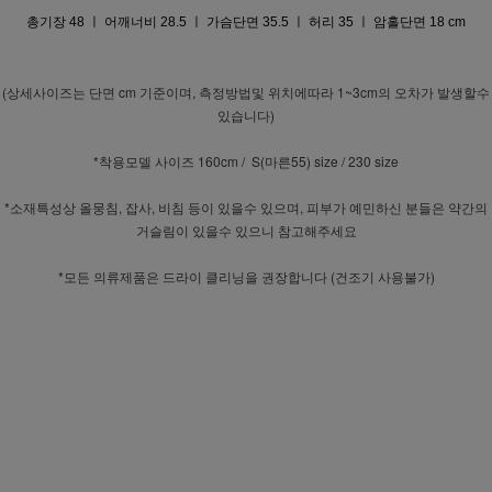
총기장 48 ㅣ 어깨너비 28.5 ㅣ 가슴단면 35.5 ㅣ 허리 35 ㅣ 암홀단면 18 cm
(상세사이즈는 단면 cm 기준이며, 측정방법및 위치에따라 1~3cm의 오차가 발생할수
있습니다)
*착용모델 사이즈 160cm / S(마른55) size / 230 size
*소재특성상 올뭉침, 잡사, 비침 등이 있을수 있으며, 피부가 예민하신 분들은 약간의
거슬림이 있을수 있으니 참고해주세요
*모든 의류제품은 드라이 클리닝을 권장합니다 (건조기 사용불가)