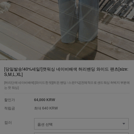
[당일발송!40%세일!]캣워싱 네이비배색 허리밴딩 와이드 팬츠[size:
S,M,L,XL]
[허리단에 네이비배색] [와이드한 핏][히든 밴딩 / 스판1%] [전체적으로 샌드워싱 허벅지 부분에
는 캣 워싱]
할인가
64,000 KRW
적립금
최대 640 KRW
컬러