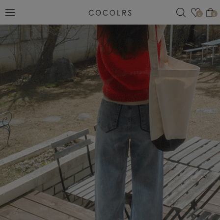
검색
관심
0
0