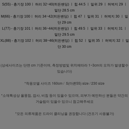
S(55) - 총기장 100ㅣ 허리 32~40(히든밴딩) ㅣ 힙 44.5 ㅣ 밑위 29 ㅣ 허벅지 29 ㅣ
밑단 28.5
cm
M(66) - 총기장 100ㅣ 허리 34~42(히든밴딩) ㅣ 힙 47 ㅣ 밑위 31 ㅣ 허벅지 30 ㅣ 밑
단 29
cm
L(77) - 총기장 101ㅣ 허리 36~44(히든밴딩) ㅣ 힙 49.5 ㅣ 밑위 33 ㅣ 허벅지 31 ㅣ
밑단 29.5
cm
XL(88) - 총기장 102ㅣ 허리 38~46(히든밴딩) ㅣ 힙 52 ㅣ 밑위 35 ㅣ 허벅지 32 ㅣ 밑
단 30
cm
(상세사이즈는 단면 cm 기준이며, 측정방법및 위치에따라 1~3cm의 오차가 발생할수
있습니다)
*착용모델 사이즈 160cm / S(마른55) size / 230 size
*소재특성상 올뭉침, 잡사, 비침 등이 있을수 있으며, 피부가 예민하신 분들은 약간의
거슬림이 있을수 있으니 참고해주세요
*모든 의류제품은 드라이 클리닝을 권장합니다 (건조기 사용불가)