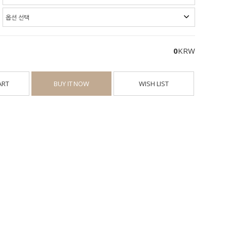
0
KRW
ART
BUY IT NOW
WISH LIST