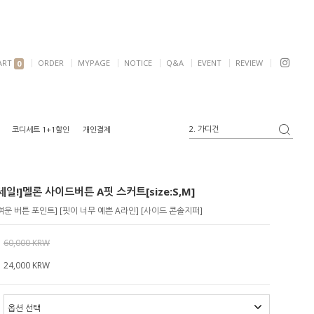
ART
ORDER
MYPAGE
NOTICE
Q&A
EVENT
REVIEW
0
2. 가디건
코디세트 1+1할인
개인결제
3. 블라우스
4. 반팔
5. 여리핏
일!]멜론 사이드버튼 A핏 스커트[size:S,M]
6. 자켓
1. 원피스
운 버튼 포인트] [핏이 너무 예쁜 A라인] [사이드 콘솔지퍼]
60,000 KRW
24,000
KRW