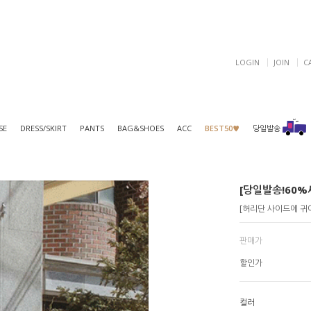
LOGIN
JOIN
C
SE
DRESS/SKIRT
PANTS
BAG&SHOES
ACC
BEST50♥
당일발송
[당일발송!60%세
[허리단 사이드에 귀여
판매가
할인가
컬러