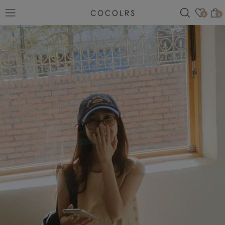
검색
관심
0
0