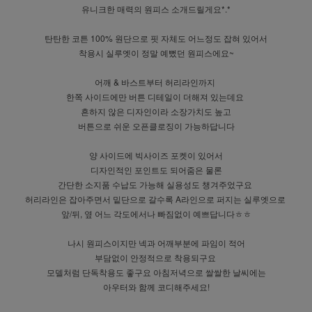
유니크한 매력의 원피스 소개드릴게요*.*
탄탄한 코튼 100% 원단으로 핏 자체도 어느정도 잡혀 있어서
착용시 실루엣이 정말 예뻤던 원피스에요~
어깨 & 바스트부터 허리라인까지
한쪽 사이드에만 버튼 디테일이 더해져 있는데요
흔하지 않은 디자인이라 소장가치도 높고
버튼으로 쉬운 오픈클로징이 가능하답니다
양 사이드에 빅사이즈 포켓이 있어서
디자인적인 포인트도 되어줌은 물론
간단한 소지품 수납도 가능해 실용성도 챙겨주었구요
허리라인은 잡아주면서 밑단으로 갈수록 A라인으로 퍼지는 실루엣으로
앞/뒤, 옆 어느 각도에서나 빠짐없이 예쁘답니다ㅎㅎ
나시 원피스이지만 넥과 어깨부분에 파임이 적어
부담없이 안정적으로 착용되구요
모델처럼 단독착용도 좋구요 아침저녁으로 쌀쌀한 날씨에는
아우터와 함께 코디해주세요!