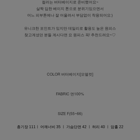
컬러는 버터베이지로 준비했어요~
살짝 딥한 베이지 톤으로 분위기있으면서
어느 피부톤에나 잘 어울려서 부담없이 착용되어요:)
유니크한 포인트가 있지만 데일리로 활용도 높은 원피스
찾고계셨던 분들 계시다면 요 원피스 꼭! 추천드려요~♡
COLOR 버터베이지[모델컷]
FABRIC 면100%
SIZE F(55~66)
총기장 111ㅣ 어깨너비 35 ㅣ 가슴단면 42 ㅣ 허리 40 ㅣ 암홀 22