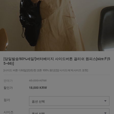
[당일발송!60%세일!]버터베이지 사이드버튼 걸리쉬 원피스[size:F(5
5~66)]
[사이드 버튼 디테일] [탄탄한 코튼 100% 원단] [양 사이드에 빅사이즈 포켓]
판매가
45,000 KRW
할인가
18,000 KRW
컬러
사이즈