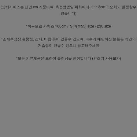
(상세사이즈는 단면 cm 기준이며, 측정방법및 위치에따라 1~3cm의 오차가 발생할수
있습니다)
*착용모델 사이즈 160cm / S(마른55) size / 230 size
*소재특성상 올뭉침, 잡사, 비침 등이 있을수 있으며, 피부가 예민하신 분들은 약간의
거슬림이 있을수 있으니 참고해주세요
*모든 의류제품은 드라이 클리닝을 권장합니다 (건조기 사용불가)