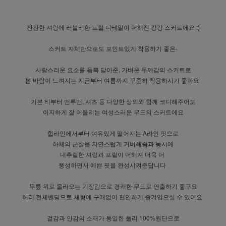
잔잔한 셔링에 러블리한 프릴 디테일이 더해진 캉캉 스커트에요 :)
스커트 자체만으로도 포인트있게 착용하기 좋은-
사랑스러운 요소를 듬뿍 담아준, 가벼운 두께감의 스커트로
봄 바람이 느껴지는 지금부터 여름까지 꾸준히 착용하시기 좋아요
기본 티부터 맨투맨, 셔츠 등 다양한 상의와 함께 코디해주어도
이지하게 잘 어울리는 여성스러운 무드의 스커트에요
힙라인에서부터 여유있게 떨어지는 A라인 핏으로
하체의 군살을 자연스럽게 커버해줌과 동시에
내추럴한 셔링과 프릴이 더해져 더욱 더
풍성하면서 예쁜 핏을 완성시켜준답니다
무릎 위로 올라오는 기장감으로 경쾌한 무드로 연출하기 좋구요
허리 전체밴딩으로 체형에 구애없이 편안하게 즐겨입으실 수 있어요
겉감과 안감의 소재가 동일한 폴리 100%원단으로