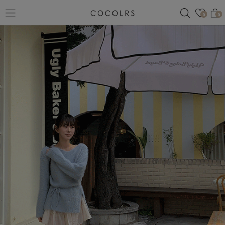
검색
관심
0
0