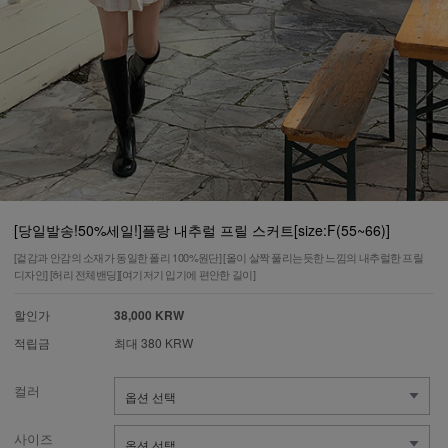
[당일발송!50%세일!]플랑 내추럴 프릴 스커트[size:F(55~66)]
[겉감과 안감의 소재가 동일한 폴리 100%원단] [올이 살짝 풀리는듯한 느낌의 내추럴한 프릴
디자인] [허리 전체밴딩][여기저기 입기에 편안한 길이]
할인가
38,000 KRW
적립금
최대 380 KRW
컬러
사이즈