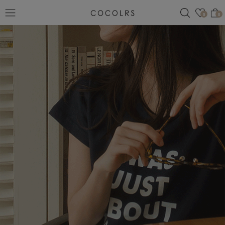
검색
관심
0
0