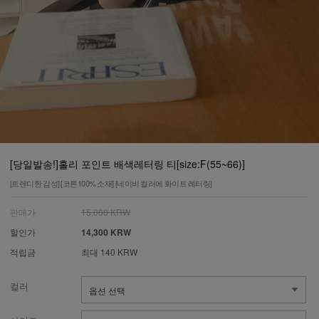
[당일발송!]홀리 포인트 배색레터링 티[size:F(55~66)]
[트렌디한 감성] [코튼100% 소재] [네이비 컬러에 화이트 레터링]
판매가
15,000 KRW
할인가
14,300 KRW
적립금
최대 140 KRW
컬러