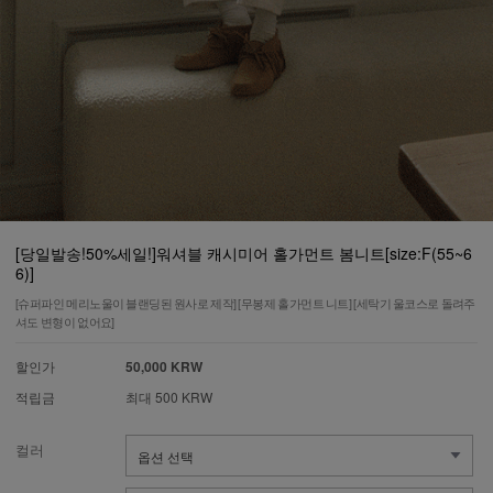
[당일발송!50%세일!]워셔블 캐시미어 홀가먼트 봄니트[size:F(55~6
6)]
[슈퍼파인 메리노울이 블랜딩된 원사로 제작] [무봉제 홀가먼트 니트] [세탁기 울코스로 돌려주
셔도 변형이 없어요]
할인가
50,000 KRW
적립금
최대 500 KRW
컬러