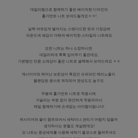
데일리템으로 함께하기 좋은 베이직한 디자인의
홀가먼트 니트 보여드릴게요ㅎㅎ!
살짝 여유있게 떨어지는 스탠다드한 핏과 기장감에
라운드넥 쉐입이 더해져 베이직한 스타일의 니트에요
요런 니트는 하나 소장하시면
데일리하게 툭툭 입어주기 좋은데요,
기본템인 만큼 소재감이 좋은 니트로 셀렉해서 보여드려요 ㅎㅎ
캐시미어와 뛰어난 보온성이 특징인 슈퍼파인 메리노울이
블랜딩된 원사로 제작되어 완성도도 높구요
무봉제 홀가먼트 니트로 착용시에
거슬리는 부분 없이 편안하게 착용되어서
매일 함께하기에 손색없는 아이템이랍니다!
캐시미어와 울이 함유되어서 세탁이나 관리가 어렵지 않을까
생각하시는 분들도 계실텐데요!
요 니트는 중성세제를 사용해 세탁기 울코스로 돌려주셔도