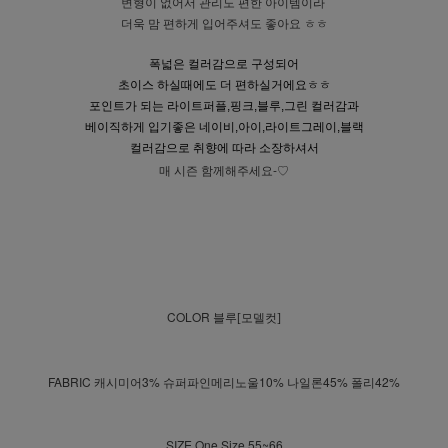
변형이 없어서 관리도 편한 아이템이라
더욱 맘 편하게 입어주셔도 좋아요 ㅎㅎ
폭넓은 컬러감으로 구성되어
초이스 하실때에도 더 편하실거에요ㅎㅎ
포인트가 되는 라이트퍼플,핑크,블루,그린 컬러감과
베이직하게 입기좋은 네이비,아이,라이트그레이,블랙
컬러감으로 취향에 따라 소장하셔서
매 시즌 함께해주세요-♡
COLOR
블루[모델컷]
FABRIC 캐시미어3% 슈퍼파인메리노울10% 나일론45% 폴리42%
SIZE One Size 55~66