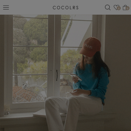
검색
관심
0
0